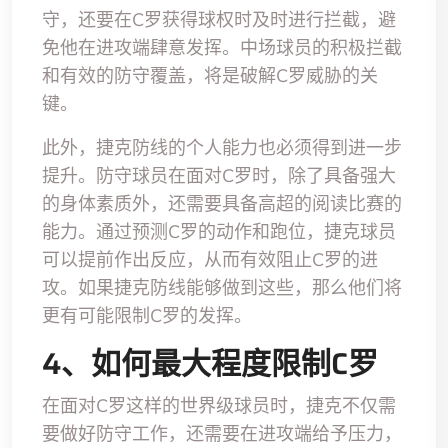
守，还要在C罗获得球权时及时进行拦截，避
免他在进攻端肆意发挥。中场球员的积极拦截
和有效的防守覆盖，将是破解C罗威胁的关
键。
此外，捷克防线的个人能力也必须得到进一步
提升。防守球员在面对C罗时，除了具备强大
的身体素质外，还需要具备高超的阅读比赛的
能力。通过预测C罗的动作和跑位，捷克球员
可以提前作出反应，从而有效阻止C罗的进
攻。如果捷克防线能够做到这些，那么他们将
更有可能限制C罗的发挥。
4、如何最大程度限制C罗
在面对C罗这样的世界级球员时，捷克不仅需
要做好防守工作，还需要在进攻端给予压力，