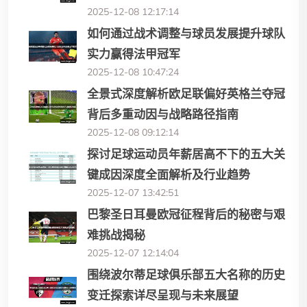
2025-12-08 12:17:14
如何通过战术调整与球员发展提升球队
实力赢得法甲冠军
2025-12-08 10:47:24
全景式深度解析欧足联偏好英格兰夺冠
背后多重动因与战略路径指南
2025-12-08 09:12:14
探讨足球运动员年薪居高不下的五大关
键成因深度全面解析及行业趋势
2025-12-07 13:42:51
巴黎圣日耳曼欧冠征程背后的秘密与艰
难挑战揭秘
2025-12-07 12:14:04
围绕波尔蒂足球俱乐部五大名称的历史
变迁探索详尽呈现与未来展望