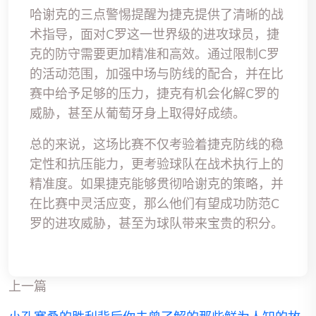
哈谢克的三点警惕提醒为捷克提供了清晰的战
术指导，面对C罗这一世界级的进攻球员，捷
克的防守需要更加精准和高效。通过限制C罗
的活动范围，加强中场与防线的配合，并在比
赛中给予足够的压力，捷克有机会化解C罗的
威胁，甚至从葡萄牙身上取得好成绩。
总的来说，这场比赛不仅考验着捷克防线的稳
定性和抗压能力，更考验球队在战术执行上的
精准度。如果捷克能够贯彻哈谢克的策略，并
在比赛中灵活应变，那么他们有望成功防范C
罗的进攻威胁，甚至为球队带来宝贵的积分。
上一篇