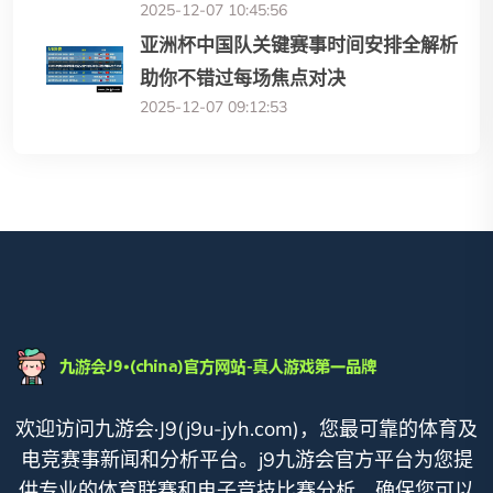
2025-12-07 10:45:56
亚洲杯中国队关键赛事时间安排全解析
助你不错过每场焦点对决
2025-12-07 09:12:53
欢迎访问九游会·J9(j9u-jyh.com)，您最可靠的体育及
电竞赛事新闻和分析平台。j9九游会官方平台为您提
供专业的体育联赛和电子竞技比赛分析，确保您可以