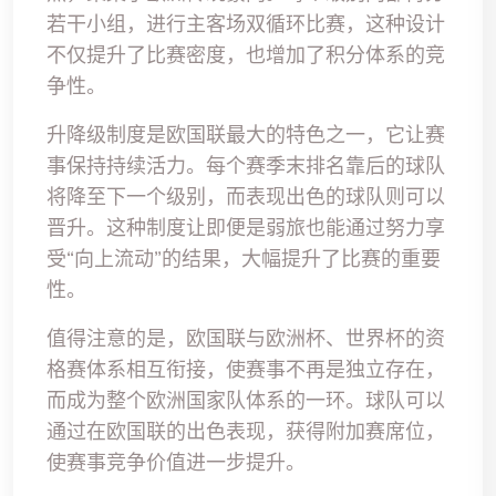
若干小组，进行主客场双循环比赛，这种设计
不仅提升了比赛密度，也增加了积分体系的竞
争性。
升降级制度是欧国联最大的特色之一，它让赛
事保持持续活力。每个赛季末排名靠后的球队
将降至下一个级别，而表现出色的球队则可以
晋升。这种制度让即便是弱旅也能通过努力享
受“向上流动”的结果，大幅提升了比赛的重要
性。
值得注意的是，欧国联与欧洲杯、世界杯的资
格赛体系相互衔接，使赛事不再是独立存在，
而成为整个欧洲国家队体系的一环。球队可以
通过在欧国联的出色表现，获得附加赛席位，
使赛事竞争价值进一步提升。