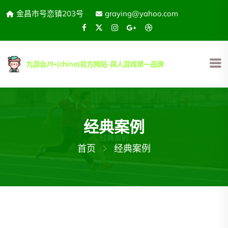
金昌市号恋镇203号
graying@yahoo.com
经典案例
首页
经典案例