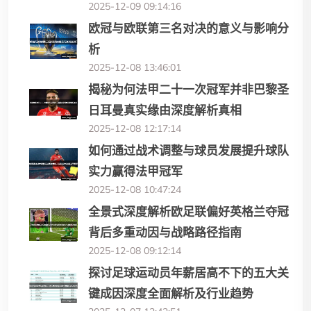
2025-12-09 09:14:16
欧冠与欧联第三名对决的意义与影响分
析
2025-12-08 13:46:01
揭秘为何法甲二十一次冠军并非巴黎圣
日耳曼真实缘由深度解析真相
2025-12-08 12:17:14
如何通过战术调整与球员发展提升球队
实力赢得法甲冠军
2025-12-08 10:47:24
全景式深度解析欧足联偏好英格兰夺冠
背后多重动因与战略路径指南
2025-12-08 09:12:14
探讨足球运动员年薪居高不下的五大关
键成因深度全面解析及行业趋势