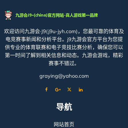
欢迎访问九游会·J9(j9u-jyh.com)，您最可靠的体育及
电竞赛事新闻和分析平台。j9九游会官方平台为您提
供专业的体育联赛和电子竞技比赛分析，确保您可以
第一时间了解到相关信息和动态。九游会游戏，精彩
赛事不错过。
graying@yahoo.com
导航
网站首页