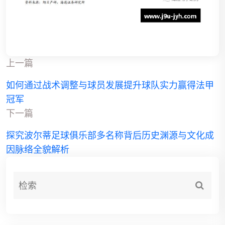
上一篇
如何通过战术调整与球员发展提升球队实力赢得法甲
冠军
下一篇
探究波尔蒂足球俱乐部多名称背后历史渊源与文化成
因脉络全貌解析