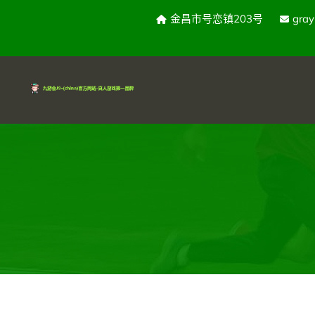
金昌市号恋镇203号
gra