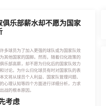
取俱乐部薪水却不愿为国家
析
许多球员为了加入更强的球队或为国家队效
为其他国家的国脚。然而，随着归化政策的
俱乐部高薪，却不愿为归化后的国家队效力
和讨论。为什么归化球员有时对国家队的表
本文将从球员个人利益、国家队管理问题、
的心理认知等四个方面进行详细分析，力求
出战的根本原因。
先考虑