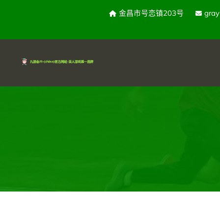
金昌市号恋镇203号
gra