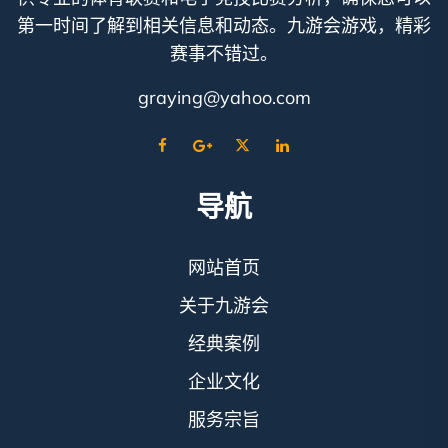
第一时间了解到相关信息和动态。九游会游戏，精彩
赛事不错过。
graying@yahoo.com
导航
网站首页
关于九游会
经典案例
企业文化
服务宗旨