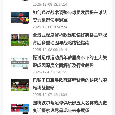
2025-12-08 12:17:14
如何通过战术调整与球员发展提升球队
实力赢得法甲冠军
2025-12-08 10:47:24
全景式深度解析欧足联偏好英格兰夺冠
背后多重动因与战略路径指南
2025-12-08 09:12:14
探讨足球运动员年薪居高不下的五大关
键成因深度全面解析及行业趋势
2025-12-07 13:42:51
巴黎圣日耳曼欧冠征程背后的秘密与艰
难挑战揭秘
2025-12-07 12:14:04
围绕波尔蒂足球俱乐部五大名称的历史
变迁探索详尽呈现与未来展望