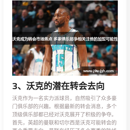
3、沃克的潜在转会去向
沃克作为一名实力派球员，自然吸引了众多豪
门俱乐部的兴趣。根据最新的转会消息，多个
顶级俱乐部都已经对沃克展开了积极的争夺。
首先，英超的曼联和切尔西是沃克可能转会的