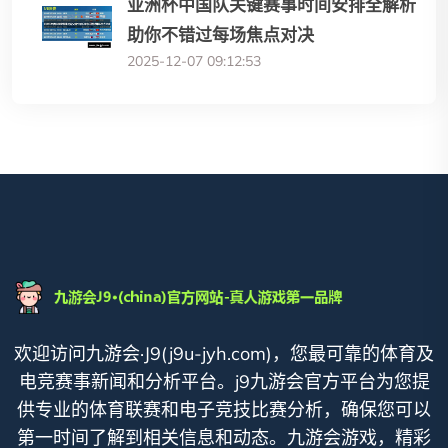
亚洲杯中国队关键赛事时间安排全解析
助你不错过每场焦点对决
2025-12-07 09:12:53
欢迎访问九游会·J9(j9u-jyh.com)，您最可靠的体育及
电竞赛事新闻和分析平台。j9九游会官方平台为您提
供专业的体育联赛和电子竞技比赛分析，确保您可以
第一时间了解到相关信息和动态。九游会游戏，精彩