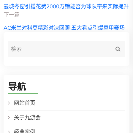
曼城冬窗引援花费2000万镑能否为球队带来实际提升
下一篇
AC米兰对科莫精彩对决回顾 五大看点引爆意甲赛场
导航
网站首页
关于九游会
经典案例