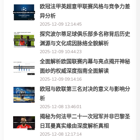
欧冠法甲英超意甲联赛风格与竞争力差
异分析
2025-12-09 12:14:45
探究波尔蒂足球俱乐部多名称背后历史
渊源与文化成因脉络全貌解析
2025-12-09 10:44:23
全面解析欧国联赛内幕与亮点揭开神秘
面纱的权威深度指南全面解读
2025-12-09 09:14:16
欧冠与欧联第三名对决的意义与影响分
析
2025-12-08 13:46:01
揭秘为何法甲二十一次冠军并非巴黎圣
日耳曼真实缘由深度解析真相
2025-12-08 12:17:14