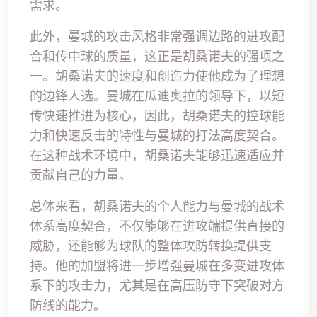
需求。
此外，曼城的攻击风格非常强调边路的进攻配
合和传中球的质量，这正是胡桑诺夫的强项之
一。胡桑诺夫的速度和创造力使他成为了理想
的边锋人选。曼城在瓜迪奥拉的领导下，以短
传快速推进为核心，因此，胡桑诺夫的控球能
力和快速反击的特性与曼城的打法高度契合。
在这种战术环境中，胡桑诺夫能够迅速适应并
贡献自己的力量。
总体来看，胡桑诺夫的个人能力与曼城的战术
体系高度契合，不仅能够在进攻端提供直接的
威胁，还能够为球队的整体攻防转换提供支
持。他的加盟将进一步增强曼城在多变进攻体
系下的攻击力，尤其是在高压防守下突破对方
防线的能力。