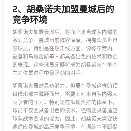
2、胡桑诺夫加盟曼城后的
竞争环境
胡桑诺夫加盟曼城后，将面临来自球队内部的
激烈竞争。曼城目前阵容深厚，拥有众多世界
级球员，特别是在攻击线方面，像德布劳内、
福登和马赫雷斯等人都具备出色的技术和稳定
的表现。这些球员无疑将成为胡桑诺夫在争夺
主力位置过程中最强劲的对手。
胡桑诺夫虽然具备潜力，但要在曼城这样的顶
级俱乐部中脱颖而出，需要面对来自队内强大
竞争者的压力。特别是在瓜迪奥拉的体系下，
球员不仅要具备出色的技术，还需要具备适应
球队战术要求的能力。因此，胡桑诺夫需要快
速适应曼城的高压竞争环境，在训练中不断提