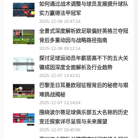
如何通过战术调整与球员发展提升球队
实力赢得法甲冠军
2025-12-08 10:47:24
全景式深度解析欧足联偏好英格兰夺冠
背后多重动因与战略路径指南
2025-12-08 09:12:14
探讨足球运动员年薪居高不下的五大关
键成因深度全面解析及行业趋势
2025-12-07 13:42:51
巴黎圣日耳曼欧冠征程背后的秘密与艰
难挑战揭秘
2025-12-07 12:14:04
围绕波尔蒂足球俱乐部五大名称的历史
变迁探索详尽呈现与未来展望
2025-12-07 10:45:56