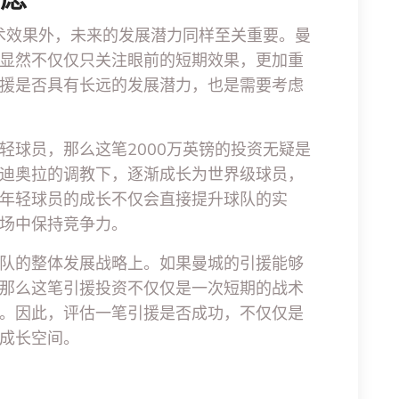
战术效果外，未来的发展潜力同样至关重要。曼
显然不仅仅只关注眼前的短期效果，更加重
援是否具有长远的发展潜力，也是需要考虑
轻球员，那么这笔2000万英镑的投资无疑是
迪奥拉的调教下，逐渐成长为世界级球员，
年轻球员的成长不仅会直接提升球队的实
场中保持竞争力。
队的整体发展战略上。如果曼城的引援能够
那么这笔引援投资不仅仅是一次短期的战术
。因此，评估一笔引援是否成功，不仅仅是
成长空间。