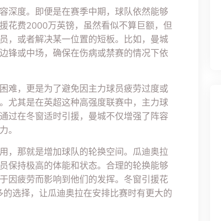
容深度。即便是在赛季中期，球队依然能够
援花费2000万英镑，虽然看似不算巨额，但
员，或者解决某一位置的短板。比如，曼城
边锋或中场，确保在伤病或禁赛的情况下依
困难，更是为了避免因主力球员疲劳过度或
。尤其是在英超这种高强度联赛中，主力球
通过在冬窗适时引援，曼城不仅增强了阵容
力。
用，那就是增加球队的轮换空间。瓜迪奥拉
员保持极高的体能和状态。合理的轮换能够
于因疲劳而影响到他们的发挥。冬窗引援花
更多的选择，让瓜迪奥拉在安排比赛时有更大的