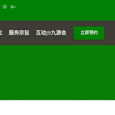
化
服务宗旨
互动j9九游会
立即预约