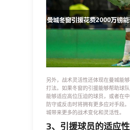
另外，战术灵活性还体现在曼城能够
打法。如果冬窗的引援能够帮助球队
能够适应高位压迫的球员，或者在中
防守或反击时将拥有更多应对手段。
城带来更多的战术变化和灵活性。
3、引援球员的适应