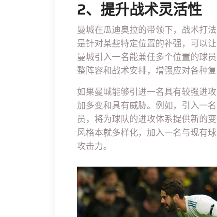
2、提升战术灵活性
曼城在瓜迪奥拉的带领下，战术打法
是针对某些特定位置的补强，可以让
曼城引入一名能兼任多个位置的球员
整阵容和战术安排，增强应对各种复
如果曼城能够引进一名具有较强进攻
加多变和具有威胁。例如，引入一名
员，将为球队的进攻体系提供新的变
风格本就多样化，加入一名与现有球
攻击力。