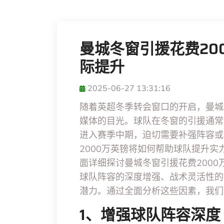
曼城冬窗引援花费20
际提升
2025-06-27 13:31:16
随着英超冬季转会窗口的开启，曼城
媒体的目光。球队在冬窗的引援通常
进入赛季中期，迫切需要补强阵容或
2000万英镑将如何帮助球队提升
面详细探讨曼城冬窗引援花费200
球队阵容的深度增强、战术灵活性的
潜力。通过全面分析这些因素，我们
1、增强球队阵容深度