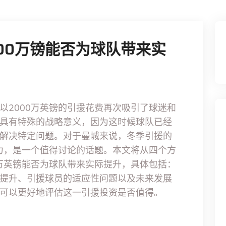
00万镑能否为球队带来实
以2000万英镑的引援花费再次吸引了球迷和
具有特殊的战略意义，因为这时候球队已经
解决特定问题。对于曼城来说，冬季引援的
实力，是一个值得讨论的话题。本文将从四个方
0万英镑能否为球队带来实际提升，具体包括：
提升、引援球员的适应性问题以及未来发展
可以更好地评估这一引援投资是否值得。