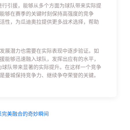
镑进行引援，能够从多个方面为球队带来实际提
能够在赛季的关键时刻保持高强度的竞争
活性，为瓜迪奥拉提供更多战术选择，帮助
发展潜力也需要在实际表现中逐步验证。如
援能够迅速融入球队，发挥出应有的水平，
将为球队带来显著的实际提升。在这样一个竞争
是曼城保持竞争力、继续争夺荣誉的关键。
风采完美融合的奇妙瞬间