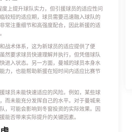
定程度上提升球队实力，但引援球员的适应性问
临较短的适应期，球员需要迅速融入球队的
非常注重细节和高强度配合，因此新援的适
。
和战术体系，这为新球员的适应提供了便
虽然要求球员快速理解并执行，但凭借球队
快进入状态。另一方面，曼城的球员本身水
能力，也能帮助新援在短时间内适应比赛节
援球员未能快速适应的风险。例如，某些球
，而未能充分发挥自己的水平。对于曼城来
队，可能会影响到冬窗投资的实际效果。因
援能否带来实际提升的关键因素。
考虑