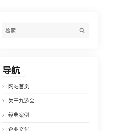
导航
网站首页
关于九游会
经典案例
企业文化