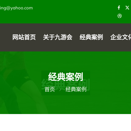
ying@yahoo.com
网站首页
关于九游会
经典案例
企业文
经典案例
首页
经典案例