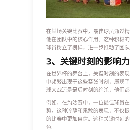
在某场关键比赛中，最佳球员通过精
他在团队中的核心作用。这种积极的
球员树立了榜样，进一步推动了团队
3、关键时刻的影响力
在世界杯的舞台上，关键时刻的表现
中频繁出现于这些紧张时刻，展现了
球大战还是最后时刻的绝杀，他们都
例如，在淘汰赛中，一位最佳球员在
势。这种冷静和果敢的表现，不仅提
的比赛中更加自信。这种关键时刻的
色。