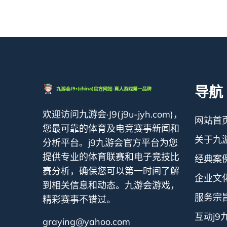
导航
欢迎访问九游会·J9(j9u-jyh.com)，
网站首
您最可靠的体育及电竞赛事新闻和
关于九
分析平台。j9九游会官方平台为您
提供专业的体育联赛和电子竞技比
经典案
赛分析，确保您可以第一时间了解
企业文
到相关信息和动态。九游会游戏，
服务宗
精彩赛事不错过。
互动j9
graying@yahoo.com