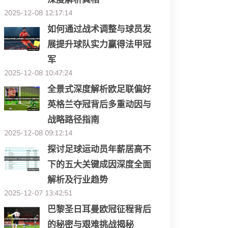
2025-12-08 12:17:14
如何通过战术调整与球员发
展提升球队实力赢得法甲冠
军
2025-12-08 10:47:24
全景式深度解析欧足联偏好
英格兰夺冠背后多重动因与
战略路径指南
2025-12-08 09:12:14
探讨足球运动员年薪居高不
下的五大关键成因深度全面
解析及行业趋势
2025-12-07 13:42:51
巴黎圣日耳曼欧冠征程背后
的秘密与艰难挑战揭秘