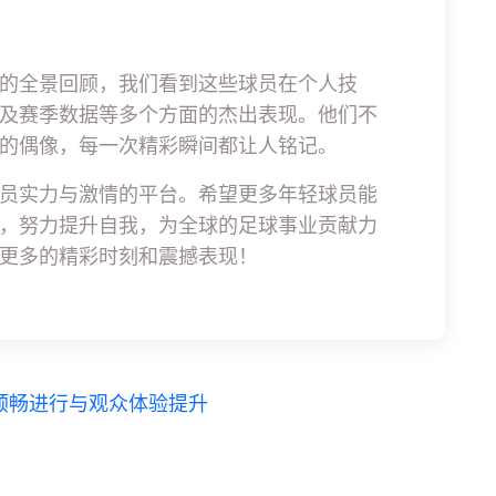
的全景回顾，我们看到这些球员在个人技
及赛季数据等多个方面的杰出表现。他们不
的偶像，每一次精彩瞬间都让人铭记。
员实力与激情的平台。希望更多年轻球员能
，努力提升自我，为全球的足球事业贡献力
更多的精彩时刻和震撼表现！
顺畅进行与观众体验提升