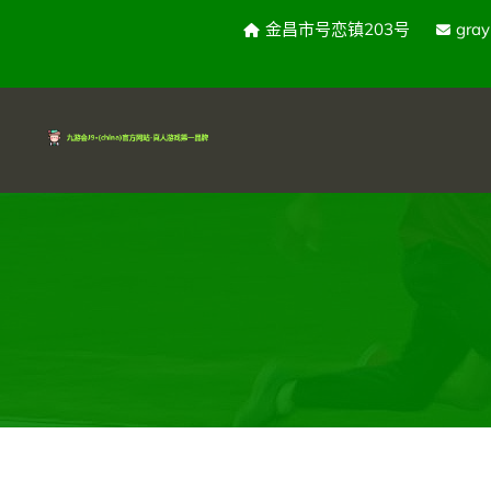
金昌市号恋镇203号
gra