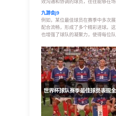
效沟通和协调的球员，往往能够在场
九游会j9
例如，某位最佳球员在赛季中多次展
配合流畅，形成了多个精彩进球。这
也增强了球队的凝聚力，使得每位队