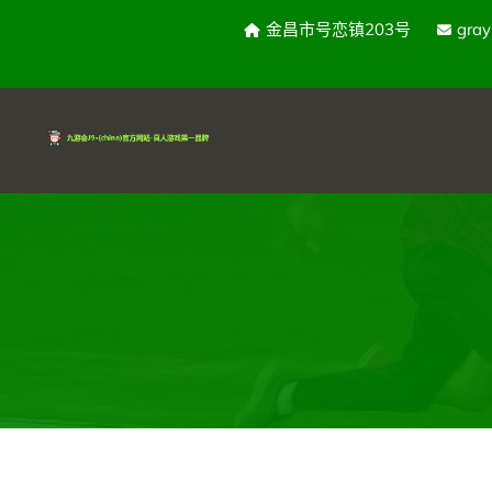
金昌市号恋镇203号
gra