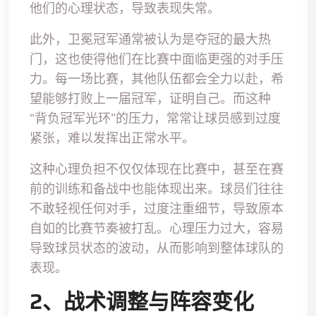
他们的心理状态，导致表现失常。
此外，卫冕冠军通常被认为是夺冠的最大热
门，这也使得他们在比赛中面临更强的对手压
力。每一场比赛，其他队伍都会全力以赴，希
望能够打败上一届冠军，证明自己。而这种
“背负冠军光环”的压力，常常让球员感到过度
紧张，难以发挥出正常水平。
这种心理负担不仅仅体现在比赛中，甚至在赛
前的训练和备战中也能体现出来。球员们往往
不敢轻视任何对手，过度注重细节，导致原本
自如的比赛节奏被打乱。心理压力过大，容易
导致球员状态的波动，从而影响到整体球队的
表现。
2、战术调整与阵容变化