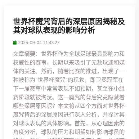
世界杯魔咒背后的深层原因揭秘及
其对球队表现的影响分析
2025-09-04 11:43:27
文章摘要：世界杯作为全球足球最具影响力和
权威性的赛事，长期以来吸引了无数球迷和媒
体的关注。然而，随着比赛的推进，出现了一
种被称为“世界杯魔咒”的现象，即卫冕冠军在
下一届赛事中常常表现不如预期，甚至在小组
赛阶段就被淘汰。这一魔咒的背后究竟隐藏着
哪些深层原因呢？本文将从四个方面对世界杯
魔咒背后的深层原因进行深入分析，并探讨其
对球队表现的具体影响。首先，从心理因素的
角度分析，球队的压力和期望如何影响球员的