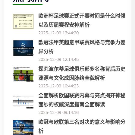
欧洲杯足球赛正式开赛时间是什么时候
以及历届赛程安排解析
2025-12-09 13:44:20
欧冠法甲英超意甲联赛风格与竞争力差
异分析
2025-12-09 12:14:45
探究波尔蒂足球俱乐部多名称背后历史
渊源与文化成因脉络全貌解析
2025-12-09 10:44:23
全面解析欧国联赛内幕与亮点揭开神秘
面纱的权威深度指南全面解读
2025-12-09 09:14:16
欧冠与欧联第三名对决的意义与影响分
析