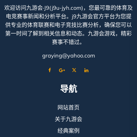
欢迎访问九游会·J9(j9u-jyh.com)，您最可靠的体育及
电竞赛事新闻和分析平台。j9九游会官方平台为您提
供专业的体育联赛和电子竞技比赛分析，确保您可以
第一时间了解到相关信息和动态。九游会游戏，精彩
赛事不错过。
graying@yahoo.com
导航
网站首页
关于九游会
经典案例