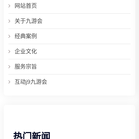
网站首页
关于九游会
经典案例
企业文化
服务宗旨
互动j9九游会
热门新闻