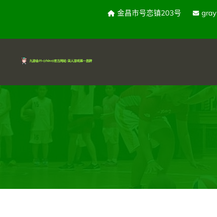
金昌市号恋镇203号
gra