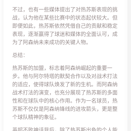
不过，也有一些媒体提出了对热苏斯表现的挑
战，认为他在某些比赛中的状态起伏较大。但
即便如此，热苏斯依然凭借自己的贡献和稳定
表现，逐渐赢得了球迷和媒体的全面认可，成
为了阿森纳未来成功的关键人物。
总结：
热苏斯的加盟，标志着阿森纳崛起的重要一
步。他与阿尔特塔的默契合作以及对战术打法
的适应，使得球队焕发了新的生机。而阿森纳
战术打法的演变，也充分展现了热苏斯的多面
性和在球队中的核心作用。作为一名球员，热
苏斯不仅仅是阿森纳锋线的进攻箭头，更是整
个球队精神的象征。
英超不败神话背后，除了热苏斯出色的个人能