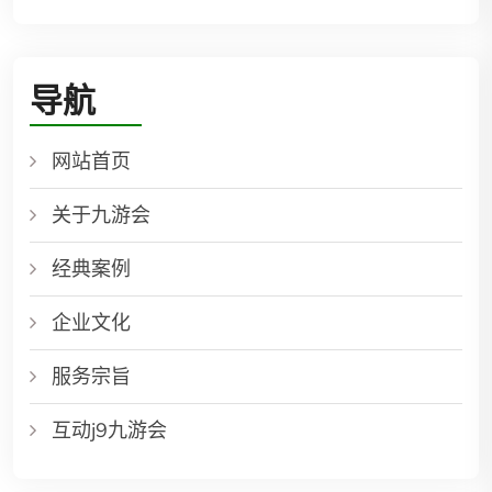
导航
网站首页
关于九游会
经典案例
企业文化
服务宗旨
互动j9九游会