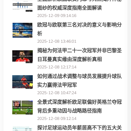
面纱的权威深度指南全面解读
2025-12-09 09:14:16
欧冠与欧联第三名对决的意义与影响分
析
2025-12-08 13:46:01
揭秘为何法甲二十一次冠军并非巴黎圣
日耳曼真实缘由深度解析真相
2025-12-08 12:17:14
如何通过战术调整与球员发展提升球队
实力赢得法甲冠军
2025-12-08 10:47:24
全景式深度解析欧足联偏好英格兰夺冠
背后多重动因与战略路径指南
2025-12-08 09:12:14
探讨足球运动员年薪居高不下的五大关