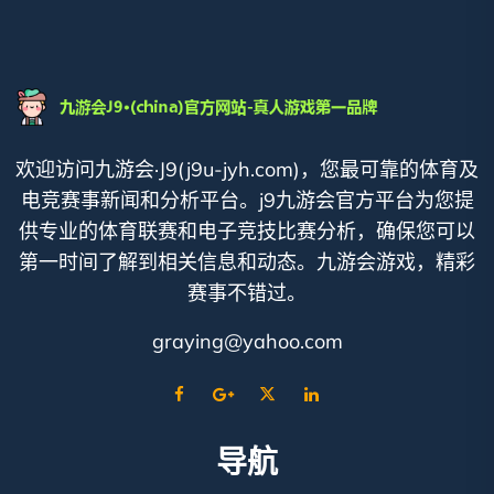
欢迎访问九游会·J9(j9u-jyh.com)，您最可靠的体育及
电竞赛事新闻和分析平台。j9九游会官方平台为您提
供专业的体育联赛和电子竞技比赛分析，确保您可以
第一时间了解到相关信息和动态。九游会游戏，精彩
赛事不错过。
graying@yahoo.com
导航