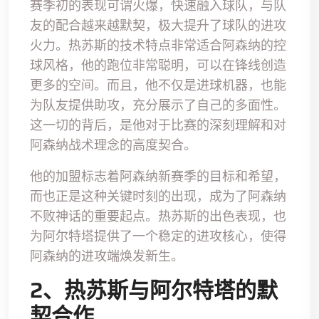
赛季初的表现可谓火爆，快速融入球队，与队
友的配合越来越默契，极大提升了球队的进攻
火力。热苏斯的技术特点非常适合阿森纳的控
球风格，他的跑位非常聪明，可以在锋线创造
更多的空间。而且，他不仅是进球机器，也能
为队友提供助攻，充分展示了自己的多面性。
这一切的背后，是他对于比赛的深刻理解和对
阿森纳战术理念的高度契合。
他的加盟标志着阿森纳新赛季的目标和希望，
而也正是这种关键时刻的出现，成为了阿森纳
不败神话的重要起点。热苏斯的出色表现，也
为阿尔特塔提供了一个稳定的进攻核心，使得
阿森纳的进攻端焕发新生。
2、热苏斯与阿尔特塔的默
契合作