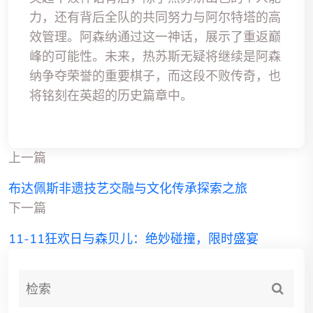
力，还有背后全队的共同努力与阿尔特塔的高
效管理。阿森纳通过这一神话，展示了重返巅
峰的可能性。未来，热苏斯无疑将继续是阿森
纳争夺荣誉的重要棋子，而这段不败传奇，也
将铭刻在英超的历史篇章中。
上一篇
布达佩斯非遗技艺交融与文化传承探索之旅
下一篇
11-11狂欢日与森贝儿：绝妙碰撞，限时盛宴