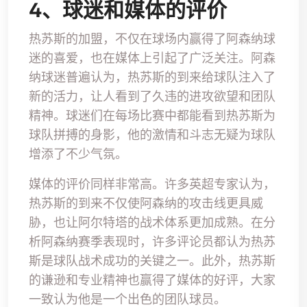
4、球迷和媒体的评价
热苏斯的加盟，不仅在球场内赢得了阿森纳球
迷的喜爱，也在媒体上引起了广泛关注。阿森
纳球迷普遍认为，热苏斯的到来给球队注入了
新的活力，让人看到了久违的进攻欲望和团队
精神。球迷们在每场比赛中都能看到热苏斯为
球队拼搏的身影，他的激情和斗志无疑为球队
增添了不少气氛。
媒体的评价同样非常高。许多英超专家认为，
热苏斯的到来不仅使阿森纳的攻击线更具威
胁，也让阿尔特塔的战术体系更加成熟。在分
析阿森纳赛季表现时，许多评论员都认为热苏
斯是球队战术成功的关键之一。此外，热苏斯
的谦逊和专业精神也赢得了媒体的好评，大家
一致认为他是一个出色的团队球员。