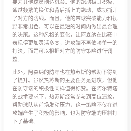
要为其他球员创造机会。他的跑动极其积极，
通过频繁的换位和背后插上的跑动，成功撕开
了对方的防线。而且，他的带球突破能力和视
野非常出色，可以在最短的时间内做出最合理
的决策。这种风格的变化，让阿森纳在比赛中
表现得更加灵活多变，进攻端不再依赖单一的
打法，而是可以根据对方的防守策略进行调
整。
此外，阿森纳的防守也在热苏斯的帮助下得到
了提升。虽然热苏斯的主要任务是进攻，但他
在防守端的积极性同样值得称赞。在阿尔特塔
的战术要求下，热苏斯经常参与到高位逼抢，
帮助球队从前场发动压力，这一策略不仅在进
攻端产生了积极的影响，也为防守端的压制打
下了基础。