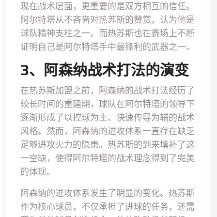
现在战术层面，更重要的是双方相互的信任。
阿尔特塔从不吝啬对热苏斯的赞赏，认为他是
球队精神支柱之一。而热苏斯也在赛场上不断
证明自己是阿尔特塔手中最锋利的武器之一。
3、阿森纳战术打法的演变
在热苏斯加盟之前，阿森纳的战术打法经历了
较长时间的重建期，球队在阿尔特塔的领导下
逐渐形成了以控球为主、快速传导为辅的战术
风格。然而，阿森纳的进攻体系一直存在缺乏
足够进攻火力的隐患。热苏斯的到来填补了这
一空缺，使得阿尔特塔的战术理念得到了完美
的体现。
阿森纳的进攻体系发生了明显的变化。热苏斯
作为核心球员，不仅承担了进球的任务，还需