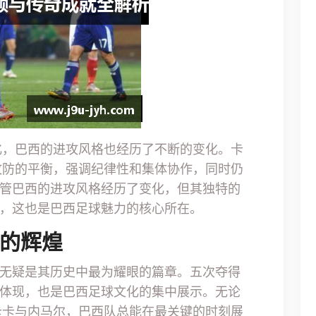
化，巴西的进攻风格也经历了不断的变化。卡
攻防的平衡，强调纪律性和集体协作，同时仍
管巴西的进攻风格经历了变化，但其独特的
，这也是巴西足球魅力的核心所在。
场的辉煌
无疑是其历史中最为耀眼的篇章。五次夺得
体现，也是巴西足球文化的集中展示。无论
卡卡与内马尔，巴西队总能在最关键的时刻展