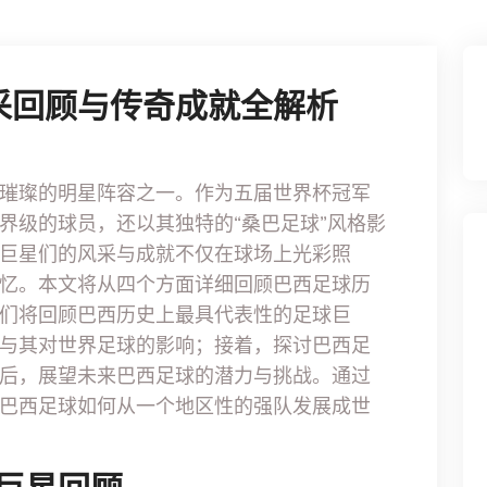
采回顾与传奇成就全解析
璀璨的明星阵容之一。作为五届世界杯冠军
界级的球员，还以其独特的“桑巴足球”风格影
巨星们的风采与成就不仅在球场上光彩照
忆。本文将从四个方面详细回顾巴西足球历
们将回顾巴西历史上最具代表性的足球巨
与其对世界足球的影响；接着，探讨巴西足
后，展望未来巴西足球的潜力与挑战。通过
巴西足球如何从一个地区性的强队发展成世