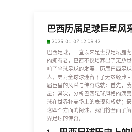
巴西历届足球巨星风
2025-01-07 12:03:42
巴西足球，一直以来是世界足坛最为
的拥有者，巴西不仅培养出了无数世
响了全球足球的发展。历届巴西足球
人，更为全球球迷留下了无数经典回
届巨星的风采与传奇成就：首先，我
星；其次，分析巴西足球风格的演变
球在世界杯赛场上的表现和成就；最
这四个方面的阐述，我们将全面了解
界足坛的传奇。