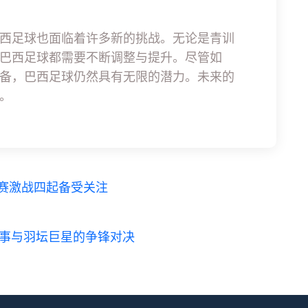
西足球也面临着许多新的挑战。无论是青训
巴西足球都需要不断调整与提升。尽管如
备，巴西足球仍然具有无限的潜力。未来的
。
赛激战四起备受关注
赛事与羽坛巨星的争锋对决