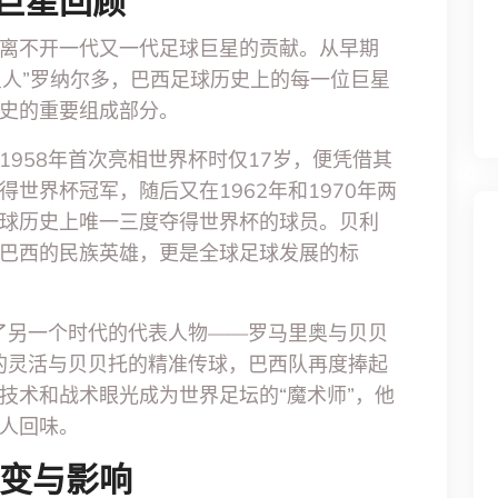
巨星回顾
离不开一代又一代足球巨星的贡献。从早期
星人”罗纳尔多，巴西足球历史上的每一位巨星
史的重要组成部分。
958年首次亮相世界杯时仅17岁，便凭借其
世界杯冠军，随后又在1962年和1970年两
球历史上唯一三度夺得世界杯的球员。贝利
巴西的民族英雄，更是全球足球发展的标
来了另一个时代的代表人物——罗马里奥与贝贝
场的灵活与贝贝托的精准传球，巴西队再度捧起
技术和战术眼光成为世界足坛的“魔术师”，他
人回味。
演变与影响