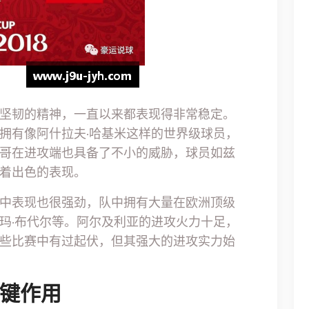
坚韧的精神，一直以来都表现得非常稳定。
拥有像阿什拉夫·哈基米这样的世界级球员，
哥在进攻端也具备了不小的威胁，球员如兹
着出色的表现。
中表现也很强劲，队中拥有大量在欧洲顶级
玛·布代尔等。阿尔及利亚的进攻火力十足，
些比赛中有过起伏，但其强大的进攻实力始
关键作用