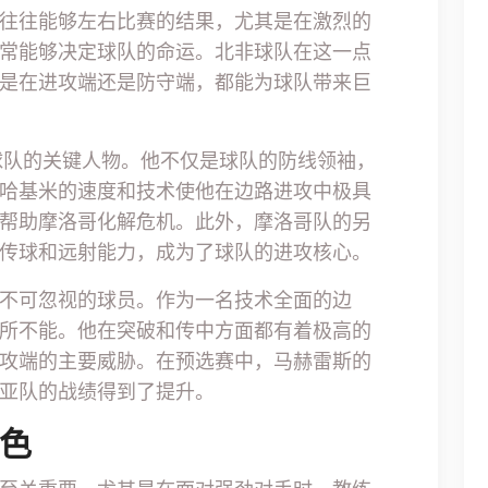
往往能够左右比赛的结果，尤其是在激烈的
常能够决定球队的命运。北非球队在这一点
是在进攻端还是防守端，都能为球队带来巨
球队的关键人物。他不仅是球队的防线领袖，
哈基米的速度和技术使他在边路进攻中极具
帮助摩洛哥化解危机。此外，摩洛哥队的另
传球和远射能力，成为了球队的进攻核心。
不可忽视的球员。作为一名技术全面的边
所不能。他在突破和传中方面都有着极高的
攻端的主要威胁。在预选赛中，马赫雷斯的
亚队的战绩得到了提升。
角色