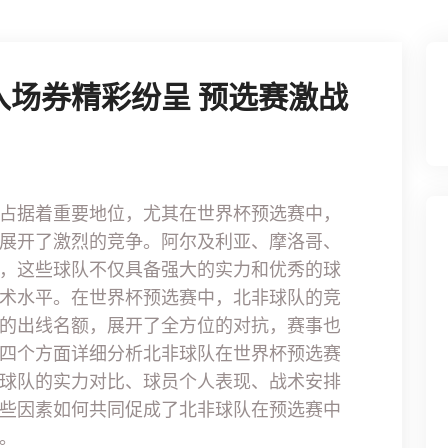
入场券精彩纷呈 预选赛激战
占据着重要地位，尤其在世界杯预选赛中，
展开了激烈的竞争。阿尔及利亚、摩洛哥、
，这些球队不仅具备强大的实力和优秀的球
术水平。在世界杯预选赛中，北非球队的竞
的出线名额，展开了全方位的对抗，赛事也
四个方面详细分析北非球队在世界杯预选赛
球队的实力对比、球员个人表现、战术安排
些因素如何共同促成了北非球队在预选赛中
。