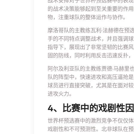
战术安排对于世界杯预选赛中的表现
的战术决策能够起到至关重要的作用
物，注重球队的整体运作与协作。
摩洛哥队的主教练瓦利·法赫德在预
手的不同特点调整战术，并且强调球
指导下，展现出了非常坚韧的比赛风
固的防线，同时利用反击迅速反扑，
阿尔及利亚队的主教练贾德·马赫里
队的阵型中，快速进攻和高压逼抢是
球员进行直接突破，尤其是在面对较
进攻火力。
4、比赛中的戏剧性
世界杯预选赛中的激烈竞争不仅仅体
戏剧性和不可预测性。北非球队在预