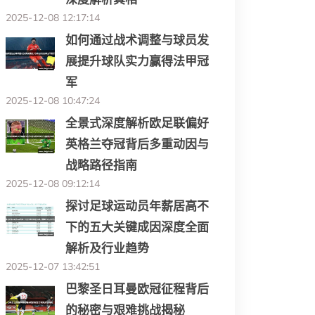
2025-12-08 12:17:14
如何通过战术调整与球员发
展提升球队实力赢得法甲冠
军
2025-12-08 10:47:24
全景式深度解析欧足联偏好
英格兰夺冠背后多重动因与
战略路径指南
2025-12-08 09:12:14
探讨足球运动员年薪居高不
下的五大关键成因深度全面
解析及行业趋势
2025-12-07 13:42:51
巴黎圣日耳曼欧冠征程背后
的秘密与艰难挑战揭秘