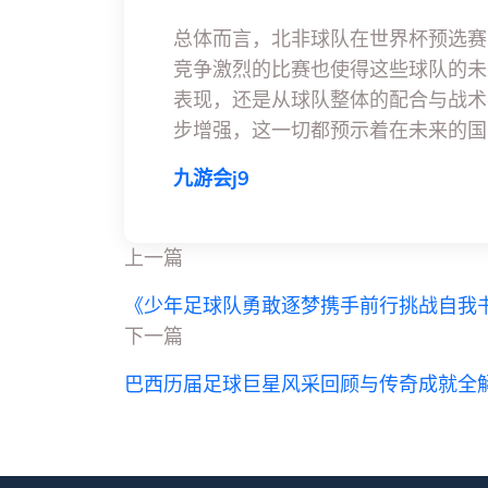
总体而言，北非球队在世界杯预选赛
竞争激烈的比赛也使得这些球队的未
表现，还是从球队整体的配合与战术
步增强，这一切都预示着在未来的国
九游会j9
上一篇
《少年足球队勇敢逐梦携手前行挑战自我
下一篇
巴西历届足球巨星风采回顾与传奇成就全