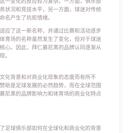
这一变化的反应较为复杂。一方面，俱乐部
务状况和竞技水平，另一方面，球迷对传统
命名产生了抗拒情绪。
适应了这一新名称，并通过比赛和活动逐步
体育场的名称虽然发生了变化，但对于球迷
核心。因此，拜仁慕尼黑的品牌认同逐渐从
现。
文化背景和对商业化现象的态度而有所不
赞助是足球发展的必然趋势，而在全球范围
慕尼黑的品牌影响力和体育场的商业化特点
了足球俱乐部如何在全球化和商业化的背景