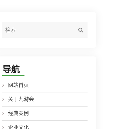
导航
网站首页
关于九游会
经典案例
企业文化