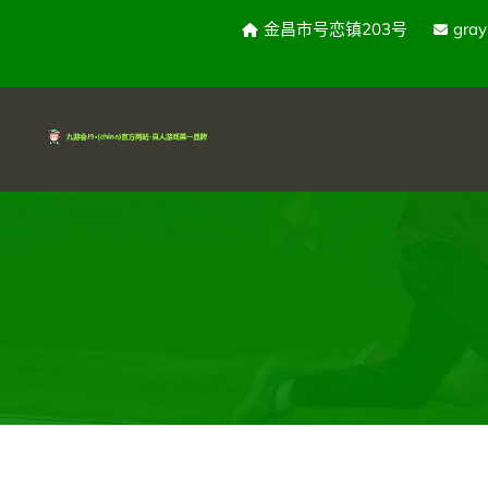
金昌市号恋镇203号
gra