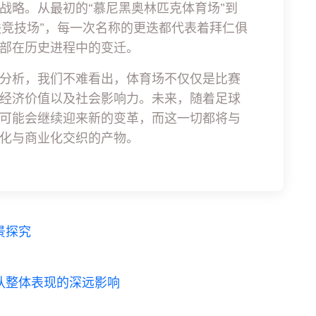
战略。从最初的“慕尼黑奥林匹克体育场”到
联竞技场”，每一次名称的更迭都代表着拜仁俱
部在历史进程中的变迁。
分析，我们不难看出，体育场不仅仅是比赛
经济价值以及社会影响力。未来，随着足球
可能会继续迎来新的变革，而这一切都将与
化与商业化交织的产物。
景探究
队整体表现的深远影响