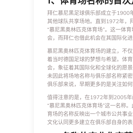
1、体育场名称的首次
拜仁慕尼黑足球俱乐部成立于190
其他球队共享场地。直到1972年
“慕尼黑奥林匹克体育场”。这一体
会，而拜仁也借此机会在其国际化进
慕尼黑奥林匹克体育场的建立，不仅
着当时德国足球的梦想与希望。体育
会，象征着其国际化和全球化的愿景
未因此将场地名称与俱乐部名称紧密
俱乐部来说，早期更多的是关注如何
值得注意的是，在1972年到200
“慕尼黑奥林匹克体育场”这一名称
育场的名称反映出一个城市公共事业
文化认同更多建立在俱乐部自身的表