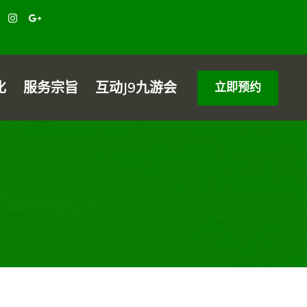
化
服务宗旨
互动j9九游会
立即预约