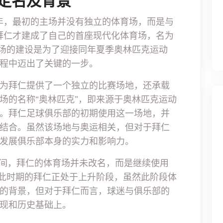
定名及背景
0年，最初的主场并没有独立的体育场，而是与
，拜仁才建成了自己的首座现代化体育场，名为
育场的建设是为了迎接同年夏季奥林匹克运动
程中迈出了关键的一步。
为拜仁提供了一个独立的比赛场地，还承载
场的名称“奥林匹克”，即来源于奥林匹克运动
。拜仁足球俱乐部的初期使用这一场地，并
结合。虽然该场地与奥运相关，但对于拜仁
发展俱乐部本身的实力和影响力。
5年间，拜仁的体育场并未改名，而是继续使用
。此时期的拜仁正处于上升阶段，虽然此阶段体
的背景，但对于拜仁而言，球迷与俱乐部的
现和历史基础上。