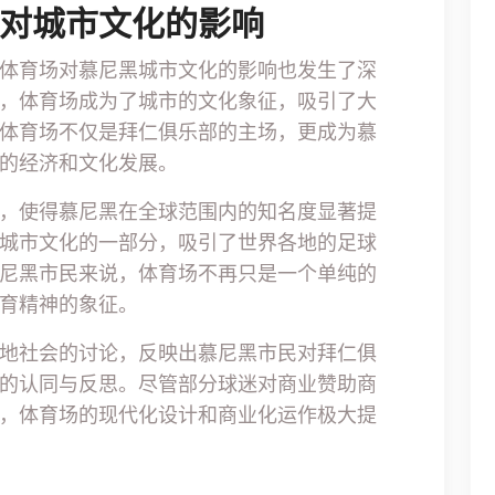
场对城市文化的影响
体育场对慕尼黑城市文化的影响也发生了深
，体育场成为了城市的文化象征，吸引了大
体育场不仅是拜仁俱乐部的主场，更成为慕
的经济和文化发展。
，使得慕尼黑在全球范围内的知名度显著提
城市文化的一部分，吸引了世界各地的足球
尼黑市民来说，体育场不再只是一个单纯的
育精神的象征。
地社会的讨论，反映出慕尼黑市民对拜仁俱
的认同与反思。尽管部分球迷对商业赞助商
，体育场的现代化设计和商业化运作极大提