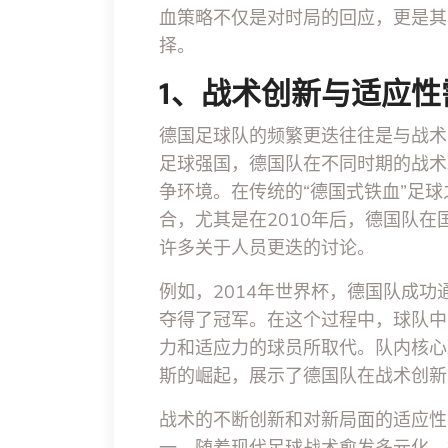
血策略不仅是对时局的回应，更是其
择。
1、战术创新与适应性
德国足球队的频繁更迭往往是与战术
足球强国，德国队在不同时期的战术
争环境。在传统的“德国式铁血”足
合，尤其是在2010年后，德国队
许多关于人员更迭的讨论。
例如，2014年世界杯，德国队成
夺得了冠军。在这个过程中，球队中
力和适应力的球员所取代。队内核心
斯的崛起，展示了德国队在战术创新
战术的不断创新和对新局面的适应性
一。随着现代足球战术愈发多元化，