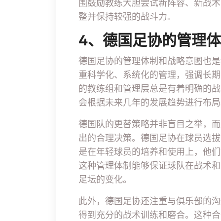
围鼓励教练大胆尝试新阵容、新战术
整并保持较强的战斗力。
4、德国足协的管理
德国足协的管理体制和战略意图也是
重科学化、系统化的管理，强调长期
的教练组和管理层总是有着明确的战
会根据未来几年的发展趋势进行布局
德国队的更替策略并非盲目之举，而
出的合理决策。德国足协在球员选拔
是在年轻球员的培养和使用上，他们
这种管理体制能够保证球队在战术和
足坛的变化。
此外，德国足协还注重与俱乐部的沟
得到充分的战术训练和磨合。这种合