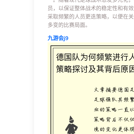
员，以保证整体战术的稳定性和有效
采取频繁的人员更迭策略，以便在关
多变的比赛局面。
九游会j9