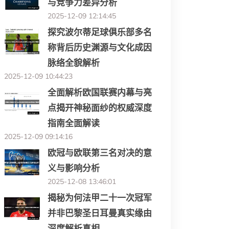
与竞争力差异分析
2025-12-09 12:14:45
探究波尔蒂足球俱乐部多名
称背后历史渊源与文化成因
脉络全貌解析
2025-12-09 10:44:23
全面解析欧国联赛内幕与亮
点揭开神秘面纱的权威深度
指南全面解读
2025-12-09 09:14:16
欧冠与欧联第三名对决的意
义与影响分析
2025-12-08 13:46:01
揭秘为何法甲二十一次冠军
并非巴黎圣日耳曼真实缘由
深度解析真相