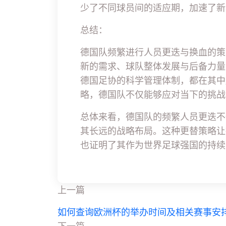
少了不同球员间的适应期，加速了新
总结：
德国队频繁进行人员更迭与换血的策
新的需求、球队整体发展与后备力量
德国足协的科学管理体制，都在其中
略，德国队不仅能够应对当下的挑战
总体来看，德国队的频繁人员更迭不
其长远的战略布局。这种更替策略让
也证明了其作为世界足球强国的持续
上一篇
如何查询欧洲杯的举办时间及相关赛事安