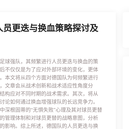
人员更迭与换血策略探讨及
足球强队，其频繁进行人员更迭与换血的策
后不仅仅是为了应对外部环境的变化，更体
。本文将从四个方面对德国队为何频繁进行
，文章会从战术创新和战术适应性角度分
结构应对不同时期的战术需求。其次，将从
讨论如何通过换血增强球队的长远竞争力。
中深根固蒂的“无惧失败”心理及其对球员更替
的管理体制和对球员更替的战略意图，分析
的影响。综上所述，德国队的人员更迭与换