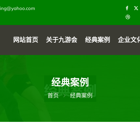
ying@yahoo.com
网站首页
关于九游会
经典案例
企业文
经典案例
首页
经典案例