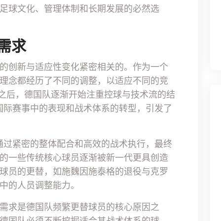
足球文化、管理体制和长期发展的必然选
需求
的创新与适应性变化紧密相关的。作为一个
理念都经历了不同的调整，以适应不同的竞
球之后，德国队逐渐开始注重控球与技术流的结
在国际赛事中的表现和战术体系的转型，引发了
功通过紧密的整体配合和高效的战术执行，最终
的一些传统核心球员逐渐被新一代更具创造
球员的更替，如施魏因施泰格的退役与克罗
中的人员调整能力。
需求是德国队频繁更替球员的核心原因之
德国队必须不断挖掘适合其战术体系的球