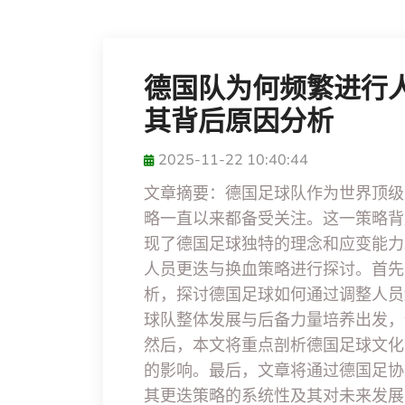
德国队为何频繁进行
其背后原因分析
2025-11-22 10:40:44
文章摘要：德国足球队作为世界顶级
略一直以来都备受关注。这一策略背
现了德国足球独特的理念和应变能力
人员更迭与换血策略进行探讨。首先
析，探讨德国足球如何通过调整人员
球队整体发展与后备力量培养出发，
然后，本文将重点剖析德国足球文化
的影响。最后，文章将通过德国足协
其更迭策略的系统性及其对未来发展