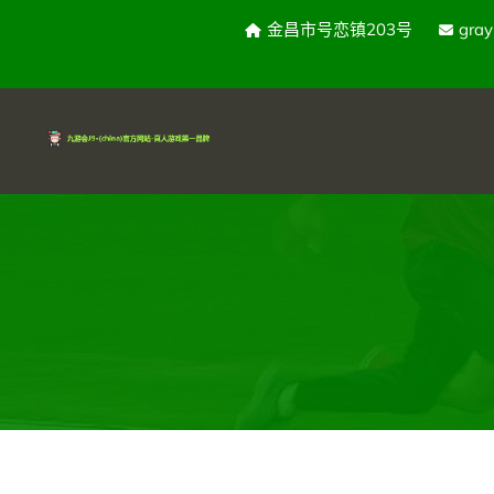
金昌市号恋镇203号
gra