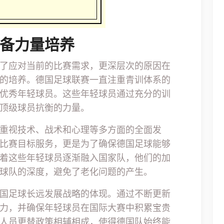
后备力量培养
了应对当前的比赛需求，更深层次的原因在
的培养。德国足球联赛一直注重青训体系的
优秀年轻球员。这些年轻球员通过充分的训
顶级球员抗衡的力量。
重视技术、战术和心理等多方面的全面发
比赛目标服务，更是为了确保德国足球能够
着这些年轻球员逐渐融入国家队，他们的加
球队的深度，避免了老化问题的产生。
国足球长远发展战略的体现。通过不断更新
力，并确保年轻球员在国际大赛中积累宝贵
人员更替政策相辅相成，使得德国队始终能