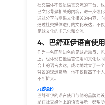
社交媒体不仅是语言交流的平台，也
己文化背景相关的内容，进一步强化
通过分享与刚果文化相关的内容，向
通过社交媒体进行的文化表达，不仅
足球文化的多元化和交流。
4、巴舒亚伊语言使
作为一名国际知名的足球运动员，巴
上，也体现在他语言使用和文化认同
合上的语言表达，成功地建立了一个
背景的球迷互动，他不仅提高了个人
不断扩大。
九游会j9
巴舒亚伊的语言使用与他的品牌建设
是在社交媒体上的语言展示，都帮助