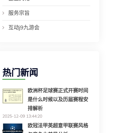
服务宗旨
互动j9九游会
热门新闻
欧洲杯足球赛正式开赛时间
是什么时候以及历届赛程安
排解析
2025-12-09 13:44:20
欧冠法甲英超意甲联赛风格