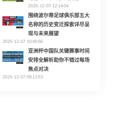
2025-12-07 12:14:04
围绕波尔蒂足球俱乐部五大
名称的历史变迁探索详尽呈
现与未来展望
2025-12-07 10:45:56
亚洲杯中国队关键赛事时间
安排全解析助你不错过每场
焦点对决
2025-12-07 09:12:53