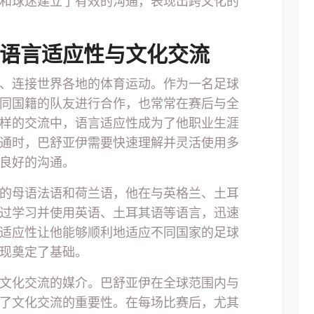
和球迷建立了有效的沟通，表现出跨文化的
的语言适应性与文化交流
、连接世界各地的体育运动。作为一名足球
同国籍的队友进行合作，也常常在赛后与全
样的交流中，语言适应性成为了他职业生涯
通时，巴舒亚伊需要快速理解并灵活使用多
良好的沟通。
的母语法语和荷兰语，他在与英格兰、土耳
过学习并使用英语、土耳其语等语言，迅速
适应性让他能够顺利地适应不同国家的足球
现奠定了基础。
文化交流的媒介。巴舒亚伊在全球范围内与
了文化交流的重要性。在每场比赛后，尤其