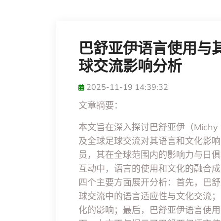
巴舒亚伊语言使用与
球交流影响分析
2025-11-19 14:39:32
文章摘要：
本文旨在深入探讨巴舒亚伊（Michy 
及全球足球交流对其语言和文化影响
员，其在全球范围内的影响力与日俱
互动中，语言的使用和文化的融合成
四个主要方面展开分析：首先，巴舒
球交流中的语言适应性与文化交流；
化的影响；最后，巴舒亚伊语言使用