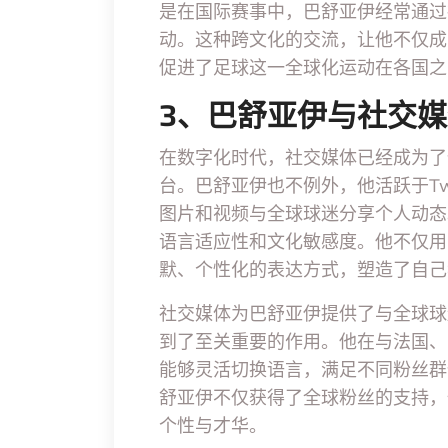
是在国际赛事中，巴舒亚伊经常通过
动。这种跨文化的交流，让他不仅成
促进了足球这一全球化运动在各国之
3、巴舒亚伊与社交
在数字化时代，社交媒体已经成为了
台。巴舒亚伊也不例外，他活跃于Twit
图片和视频与全球球迷分享个人动态
语言适应性和文化敏感度。他不仅用
默、个性化的表达方式，塑造了自己
社交媒体为巴舒亚伊提供了与全球球
到了至关重要的作用。他在与法国、
能够灵活切换语言，满足不同粉丝群
舒亚伊不仅获得了全球粉丝的支持，
个性与才华。