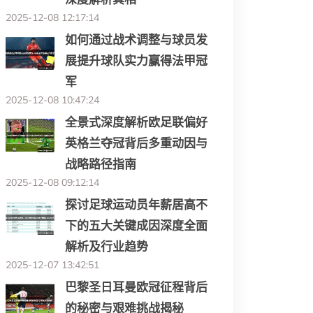
2025-12-08 12:17:14
如何通过战术调整与球员发
展提升球队实力赢得法甲冠
军
2025-12-08 10:47:24
全景式深度解析欧足联偏好
英格兰夺冠背后多重动因与
战略路径指南
2025-12-08 09:12:14
探讨足球运动员年薪居高不
下的五大关键成因深度全面
解析及行业趋势
2025-12-07 13:42:51
巴黎圣日耳曼欧冠征程背后
的秘密与艰难挑战揭秘