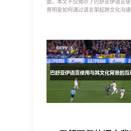
面，本文不仅揭示了巴舒亚伊语言使
育明星如何通过语言架起跨文化沟通