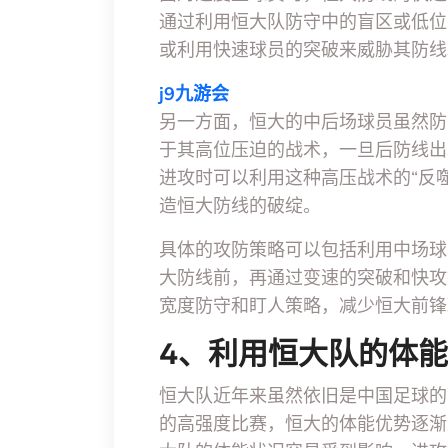
通过利用恒大队防守中的盲区或低位
或利用快速球员的突破来威胁其防线
j9九游会
另一方面，恒大的中后场球员虽然防
于其高位压迫的战术，一旦后防线出
进攻时可以利用这种高压战术的“反
造恒大防线的破绽。
具体的攻防策略可以包括利用中场球
大防线前，再通过变速的突破和快攻
宽度防守和盯人策略，减少恒大前锋
4、利用恒大队的体
恒大队近年来虽然依旧是中国足球的
的高强度比赛，恒大的体能优势逐渐