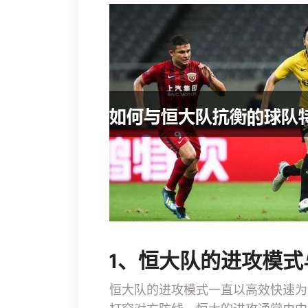
1、恒大队的进攻模式
恒大队的进攻模式一直以高效快速为