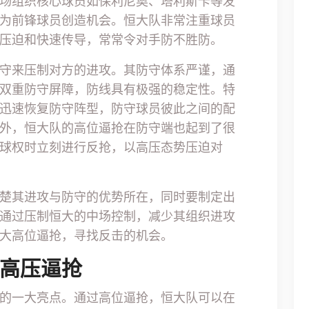
场组织核心球员如保利尼奥、塔利斯卡等发
为前锋球员创造机会。恒大队非常注重球员
压迫和快速传导，常常令对手防不胜防。
守来压制对方的进攻。其防守体系严谨，通
双重防守屏障，防线具有极强的稳定性。特
迅速恢复防守阵型，防守球员彼此之间的配
外，恒大队的高位逼抢在防守端也起到了很
球权时立刻进行反抢，以高压态势压迫对
楚其进攻与防守的优势所在，同时要制定出
通过压制恒大的中场控制，减少其组织进攻
大高位逼抢，寻找反击的机会。
的高压逼抢
的一大亮点。通过高位逼抢，恒大队可以在