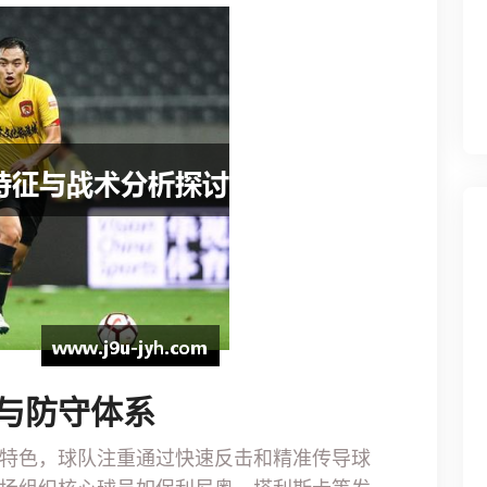
与防守体系
特色，球队注重通过快速反击和精准传导球