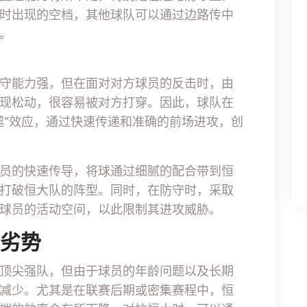
时出现的空档，其他球队可以通过边路传中
。
守能力强，但在面对对方球员的反击时，由
现松动，很容易被对方打穿。因此，球队在
噬”效应，通过快速传递和准确的前场进攻，创
员的快速传导，将球通过细腻的配合带到恒
打破恒大队的阵型。同时，在防守时，采取
球员的活动空间，以此限制其进攻威胁。
能劣势
顶尖强队，但由于球员的年龄问题以及长期
减少。尤其是在联赛后期或密集赛程中，恒