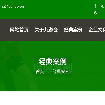
ying@yahoo.com
网站首页
关于九游会
经典案例
企业文
经典案例
首页
经典案例