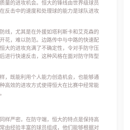
质量的进攻机会。恒大的锋线由世界级球员
在反击中的速度和处理球的能力是球队进攻
防线，尤其是在外援如塔利斯卡和艾克森的
开花，难以防范。边路传中与中路的快速配
恒大的进攻充满了不确定性，令对手防守压
后进行快速反击，这种风格在面对防守阵型
样，既能利用个人能力创造机会，也能够通
种高效的进攻方式使得恒大在比赛中经常能
。
同样严密。在防守端，恒大的特点是保持高
常由经验丰富的球员组成，他们能够根据对