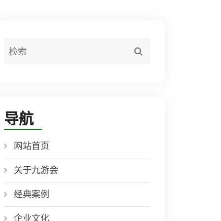
导航
网站首页
关于九游会
经典案例
企业文化