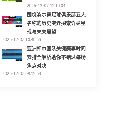
2025-12-07 12:14:04
围绕波尔蒂足球俱乐部五大
名称的历史变迁探索详尽呈
现与未来展望
2025-12-07 10:45:56
亚洲杯中国队关键赛事时间
安排全解析助你不错过每场
焦点对决
2025-12-07 09:12:53