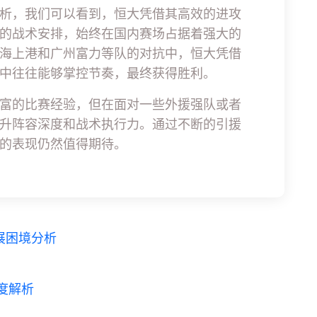
析，我们可以看到，恒大凭借其高效的进攻
的战术安排，始终在国内赛场占据着强大的
海上港和广州富力等队的对抗中，恒大凭借
中往往能够掌控节奏，最终获得胜利。
富的比赛经验，但在面对一些外援强队或者
升阵容深度和战术执行力。通过不断的引援
的表现仍然值得期待。
展困境分析
度解析