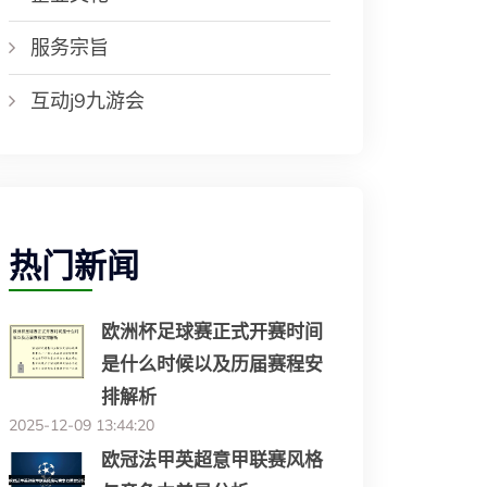
服务宗旨
互动j9九游会
热门新闻
欧洲杯足球赛正式开赛时间
是什么时候以及历届赛程安
排解析
2025-12-09 13:44:20
欧冠法甲英超意甲联赛风格