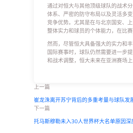
通过对恒大与其他顶级球队的战术分
体系、严密的防守布局以及灵活多变
竞争优势。尤其是在与北京国安、上
整体实力和球员的个体能力，在比赛
然而，尽管恒大具备强大的实力和丰
国际赛事时，球队仍然需要进一步提
和战术调整，恒大未来在亚洲赛场上
上一篇
崔龙洙离开苏宁背后的多重考量与球队发
下一篇
托马斯穆勒未入30人世界杯大名单原因深