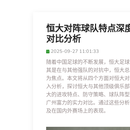
恒大对阵球队特点深
对比分析
2025-09-27 11:01:33
随着中国足球的不断发展，恒大足球
其是在与其他强队的对抗中，恒大总
为焦点。本文将从四个方面对恒大对
入分析，探讨恒大与其他顶级俱乐部
大的进攻特点、防守策略、球队阵型
广州富力的实力对比。通过这些分析
及在国内外赛场上的表现。