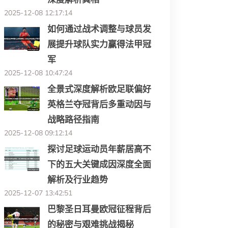
2025-12-08 12:17:14
如何通过战术调整与球员发
展提升球队实力赢得法甲冠
军
2025-12-08 10:47:24
全景式深度解析欧足联偏好
英格兰夺冠背后多重动因与
战略路径指南
2025-12-08 09:12:14
探讨足球运动员年薪居高不
下的五大关键成因深度全面
解析及行业趋势
2025-12-07 13:42:51
巴黎圣日耳曼欧冠征程背后
的秘密与艰难挑战揭秘