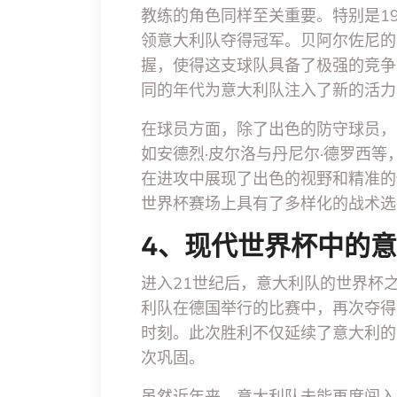
教练的角色同样至关重要。特别是19
领意大利队夺得冠军。贝阿尔佐尼的
握，使得这支球队具备了极强的竞争
同的年代为意大利队注入了新的活力
在球员方面，除了出色的防守球员，
如安德烈·皮尔洛与丹尼尔·德罗西
在进攻中展现了出色的视野和精准的
世界杯赛场上具有了多样化的战术选
4、现代世界杯中的
进入21世纪后，意大利队的世界杯之
利队在德国举行的比赛中，再次夺得
时刻。此次胜利不仅延续了意大利的
次巩固。
虽然近年来，意大利队未能再度闯入