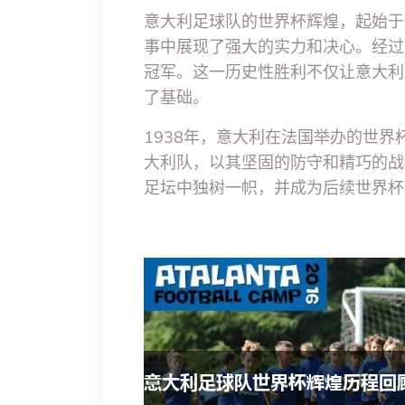
意大利足球队的世界杯辉煌，起始于
事中展现了强大的实力和决心。经过
冠军。这一历史性胜利不仅让意大利
了基础。
1938年，意大利在法国举办的世
大利队，以其坚固的防守和精巧的战
足坛中独树一帜，并成为后续世界杯