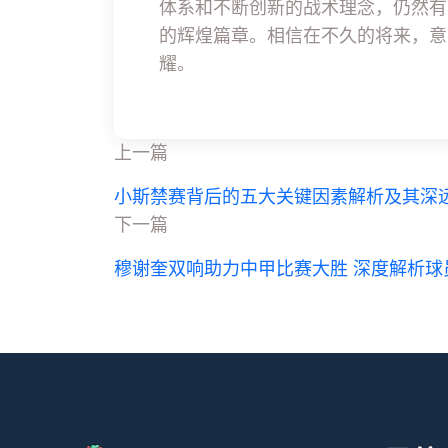
体系和不断创新的战术理念，仍然有
的辉煌篇章。相信在不久的将来，意
耀。
上一篇
小斯禁赛背后的五大关键因素解析及其深
下一篇
穆谢奎双响助力中甲比赛大胜 深度解析球