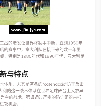
二战的爆发让世界杯赛事中断，直到1950年
后的赛事中，意大利队在接下来的数十年里
，特别是1980年代和1990年代，意大利足
创新与特点
系，尤其是著名的“catenaccio”防守反击
意大利的这一战术体系在世界足球舞台上大放异
以防守为主的战术，强调通过严密的防守组织来抵
进攻机会。