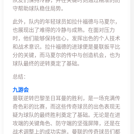
队友们保持冷静，并在关键时刻通过精准的防
守帮助球队稳住局势。
此外，队内的年轻球员如拉什福德与马夏尔，
也展现出了难得的冷静与成熟。在面对压力
时，他们能够保持信心，发挥出色的个人技术
和战术意识。拉什福德的进球便是曼联扳平比
分的关键，而马夏尔的传中与创造机会，也为
球队最终的逆转奠定了基础。
总结：
九游会
曼联逆转巴黎圣日耳曼的胜利，是一场充满传
奇色彩的比赛，而这些传奇球员的出色表现无
疑为球队的最终胜利奠定了基础。无论是在进
攻端的关键角色、防守端的坚强屏障，还是在
战术调整上的成功实施，曼联的传奇球员们都