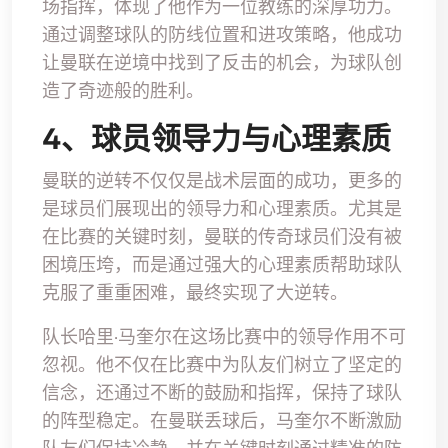
场指挥，体现了他作为一位教练的深厚功力。
通过调整球队的防线位置和进攻策略，他成功
让曼联在逆境中找到了反击的机会，为球队创
造了奇迹般的胜利。
4、球员领导力与心理素质
曼联的逆转不仅仅是战术层面的成功，更多的
是球员们展现出的领导力和心理素质。尤其是
在比赛的关键时刻，曼联的传奇球员们没有被
困境压垮，而是通过强大的心理素质帮助球队
克服了重重困难，最终实现了大逆转。
队长哈里·马奎尔在这场比赛中的领导作用不可
忽视。他不仅在比赛中为队友们树立了坚定的
信念，还通过不断的鼓励和指挥，保持了球队
的阵型稳定。在曼联丢球后，马奎尔不断激励