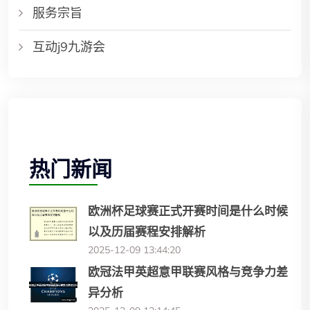
服务宗旨
互动j9九游会
热门新闻
欧洲杯足球赛正式开赛时间是什么时候
以及历届赛程安排解析
2025-12-09 13:44:20
欧冠法甲英超意甲联赛风格与竞争力差
异分析