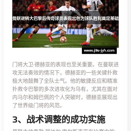
门将大卫·德赫亚的表现也至关重要。在曼联进
攻无法奏效的情况下，德赫亚的一些关键扑救
极大地鼓舞了全队士气。他的敏捷反应和精准
扑救令巴黎的多次进攻化为乌有，尤其在面对
内马尔和姆巴佩的个人突破时，德赫亚展现出
了世界级门将的风范。
3、战术调整的成功实施