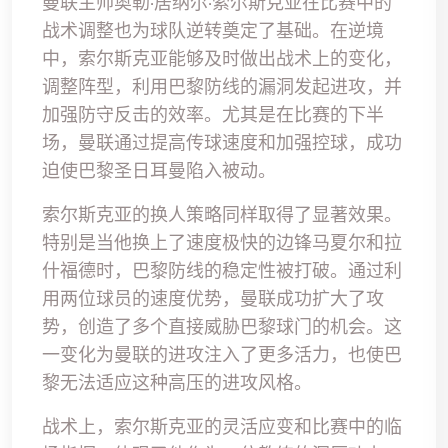
曼联主帅奥勒·居纳尔·索尔斯克亚在比赛中的
战术调整也为球队逆转奠定了基础。在逆境
中，索尔斯克亚能够及时做出战术上的变化，
调整阵型，利用巴黎防线的漏洞发起进攻，并
加强防守反击的效率。尤其是在比赛的下半
场，曼联通过提高传球速度和加强控球，成功
迫使巴黎圣日耳曼陷入被动。
索尔斯克亚的换人策略同样取得了显著效果。
特别是当他换上了速度极快的边锋马夏尔和拉
什福德时，巴黎防线的稳定性被打破。通过利
用两位球员的速度优势，曼联成功扩大了攻
势，创造了多个直接威胁巴黎球门的机会。这
一变化为曼联的进攻注入了更多活力，也使巴
黎无法适应这种高压的进攻风格。
战术上，索尔斯克亚的灵活应变和比赛中的临