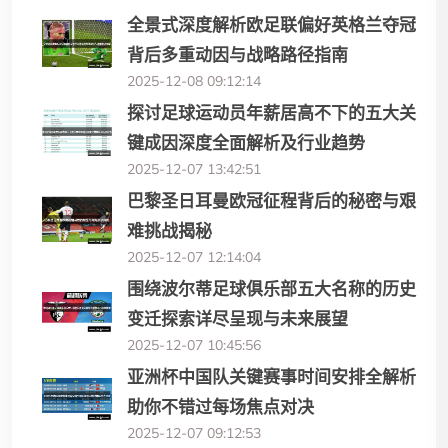
全景式深度解析欧足联偏好英格兰夺冠
背后多重动因与战略路径指南
2025-12-08 09:12:14
探讨足球运动员年薪居高不下的五大关
键成因深度全面解析及行业趋势
2025-12-07 13:42:51
巴黎圣日耳曼欧冠征程背后的秘密与艰
难挑战揭秘
2025-12-07 12:14:04
围绕波尔蒂足球俱乐部五大名称的历史
变迁探索详尽呈现与未来展望
2025-12-07 10:45:56
亚洲杯中国队关键赛事时间安排全解析
助你不错过每场焦点对决
2025-12-07 09:12:53