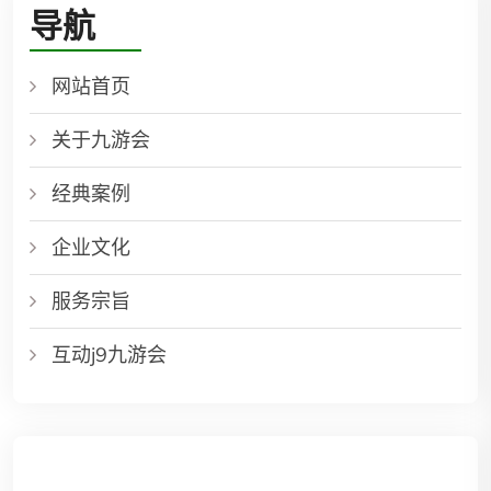
导航
网站首页
关于九游会
经典案例
企业文化
服务宗旨
互动j9九游会