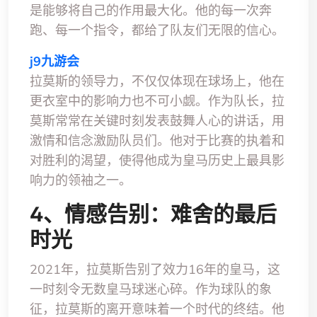
是能够将自己的作用最大化。他的每一次奔
跑、每一个指令，都给了队友们无限的信心。
j9九游会
拉莫斯的领导力，不仅仅体现在球场上，他在
更衣室中的影响力也不可小觑。作为队长，拉
莫斯常常在关键时刻发表鼓舞人心的讲话，用
激情和信念激励队员们。他对于比赛的执着和
对胜利的渴望，使得他成为皇马历史上最具影
响力的领袖之一。
4、情感告别：难舍的最后
时光
2021年，拉莫斯告别了效力16年的皇马，这
一时刻令无数皇马球迷心碎。作为球队的象
征，拉莫斯的离开意味着一个时代的终结。他