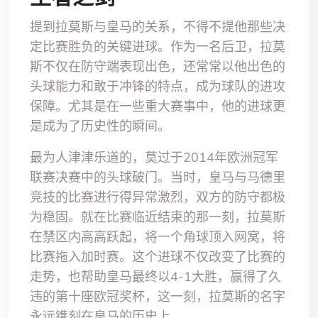
提到拉莫斯与皇马的关系，不得不提他那些决
定比赛胜负的关键进球。作为一名后卫，拉莫
斯不仅在防守端表现出色，还常常以他出色的
头球能力和敢于冲锋的特点，成为球队的进攻
保障。尤其是在一些重大赛事中，他的进球更
是成为了历史性的瞬间。
最为人津津乐道的，莫过于2014年欧洲冠军
联赛决赛中的头球破门。当时，皇马与马德里
竞技的比赛进行得异常激烈，双方的防守都极
为稳固。就在比赛临近结束的那一刻，拉莫斯
在禁区内高高跃起，将一个角球顶入网窝，将
比赛拖入加时赛。这个进球不仅改变了比赛的
走势，也帮助皇马最终以4-1大胜，赢得了久
违的第十座欧冠奖杯，这一刻，拉莫斯的名字
永远镌刻在皇马的历史上。