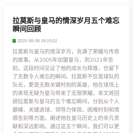
拉莫斯与皇马的情深岁月五个难忘
瞬间回顾
2025-08-06 09:15:02
拉莫斯与皇马的情深岁月，充满了荣耀与传奇
的故事。从2005年加盟皇马，到2021年告
别，这段时间见证了他的成长与辉煌，也留下
了无数令人难忘的瞬间。拉莫斯不仅是球队的
队长，更是无数关键时刻的英雄，他在球场上
的表现无疑为皇马带来了无限荣耀。本文将回
顾拉莫斯与皇马的五个难忘瞬间，分别从个人
巅峰、关键进球、领导力体现、困难时刻和情
感告别等方面，阐述他在皇马历史上的非凡贡
献和深远影响。通过这五个瞬间，我们可以更