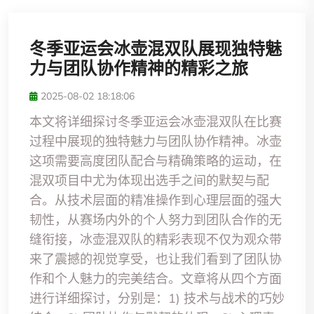
冬季亚运会冰壶混双队展现独特魅
力与团队协作精神的精彩之旅
2025-08-02 18:18:06
本文将详细探讨冬季亚运会冰壶混双队在比赛
过程中展现的独特魅力与团队协作精神。冰壶
这项需要高度团队配合与精确策略的运动，在
混双项目中尤为体现出选手之间的默契与配
合。从技术层面的精准操作到心理层面的强大
韧性，从赛场内外的个人努力到团队合作的无
缝衔接，冰壶混双队的精彩表现不仅为观众带
来了震撼的视觉享受，也让我们看到了团队协
作和个人魅力的完美结合。文章将从四个方面
进行详细探讨，分别是：1) 技术与战术的巧妙