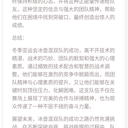
终保持积极的心态，并将这种正能量传递给队
友。这种坚定的信念与强大的团队精神，帮助
他们在困境中找到突破口，最终创造出惊人的
成绩。
总结：
冬季亚运会冰壶混双队的成功，离不开技术的
精湛、战术的巧妙、团队的默契和强大的心理
素质。通过细致的技术配合和智慧的战术调
整，他们能够在激烈的竞争中脱颖而出，而团
队精神与心理素质的提升，又让他们能够在关
键时刻顶住压力，化解困难。这支队伍不仅在
赛场上展现了完美的合作与拼搏精神，也为观
众传递了一种不屈不挠的奋斗力量。
展望未来，冰壶混双队的成功之路仍然充满挑
战。在不断突破自我、挑战极限的过程中，队