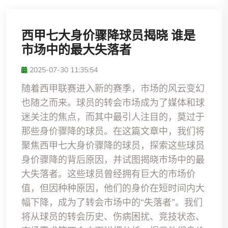
西甲七大身价骤降球员揭晓 谁是
市场中的最大失落者
2025-07-30 11:35:54
随着西甲联赛进入新的赛季，市场的风云变幻
也随之而来。球员的转会市场成为了媒体和球
迷关注的焦点，而其中最引人注目的，莫过于
那些身价骤降的球员。在这篇文章中，我们将
聚焦西甲七大身价骤降的球员，探索这些球员
身价骤降的背后原因，并试图揭晓市场中的最
大失落者。这些球员曾经拥有巨大的市场价
值，但因种种原因，他们的身价在短时间内大
幅下降，成为了转会市场中的“失落者”。我们
将从球员的转会历史、伤病困扰、竞技状态、