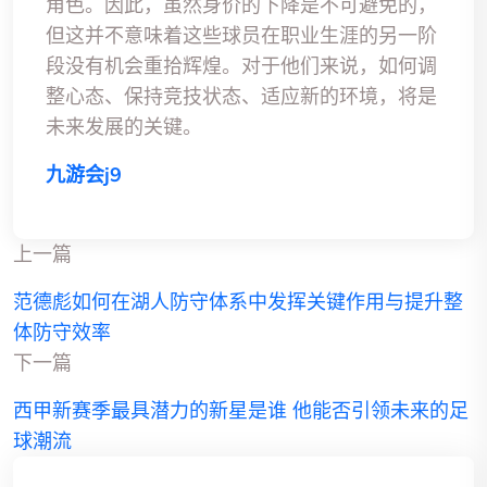
角色。因此，虽然身价的下降是不可避免的，
但这并不意味着这些球员在职业生涯的另一阶
段没有机会重拾辉煌。对于他们来说，如何调
整心态、保持竞技状态、适应新的环境，将是
未来发展的关键。
九游会j9
上一篇
范德彪如何在湖人防守体系中发挥关键作用与提升整
体防守效率
下一篇
西甲新赛季最具潜力的新星是谁 他能否引领未来的足
球潮流