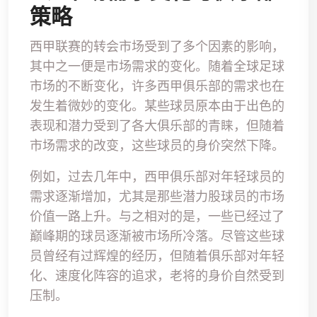
策略
西甲联赛的转会市场受到了多个因素的影响，
其中之一便是市场需求的变化。随着全球足球
市场的不断变化，许多西甲俱乐部的需求也在
发生着微妙的变化。某些球员原本由于出色的
表现和潜力受到了各大俱乐部的青睐，但随着
市场需求的改变，这些球员的身价突然下降。
例如，过去几年中，西甲俱乐部对年轻球员的
需求逐渐增加，尤其是那些潜力股球员的市场
价值一路上升。与之相对的是，一些已经过了
巅峰期的球员逐渐被市场所冷落。尽管这些球
员曾经有过辉煌的经历，但随着俱乐部对年轻
化、速度化阵容的追求，老将的身价自然受到
压制。