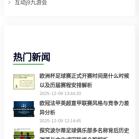
互动j9九游会
热门新闻
欧洲杯足球赛正式开赛时间是什么时候
以及历届赛程安排解析
2025-12-09 13:44:20
欧冠法甲英超意甲联赛风格与竞争力差
异分析
2025-12-09 12:14:45
探究波尔蒂足球俱乐部多名称背后历史