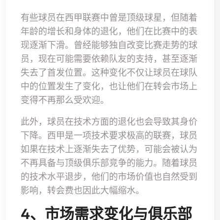
有些球员在西甲联赛中曾是顶级球星，但随着
年龄的增长和身体的退化，他们在比赛中的表
现逐渐下滑。曾经能够独自改变比赛走势的球
员，现在可能需要依赖队友的支持，甚至逐渐
失去了首发位置。这种变化不仅让球员在球队
中的位置发生了变化，也让他们在转会市场上
变得不再那么受欢迎。
此外，球员在技术方面的退化也会导致其身价
下降。西甲是一项技术要求极高的联赛，球员
如果在技术上逐渐失去了优势，可能会被认为
不再具备与顶级俱乐部竞争的能力。随着球员
的技术水平退步，他们的市场价值也自然受到
影响，转会费也因此大幅缩水。
4、市场需求变化与俱乐部