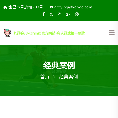
金昌市号恋镇203号
graying@yahoo.com
经典案例
首页
经典案例