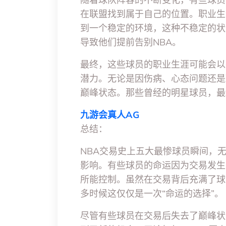
在联盟找到属于自己的位置。职业生
到一个稳定的环境，这种不稳定的状
导致他们提前告别NBA。
最终，这些球员的职业生涯可能会以
潜力。无论是因伤病、心态问题还是
巅峰状态。那些曾经的明星球员，最
九游会真人AG
总结：
NBA交易史上五大最惨球员瞬间，
影响。有些球员的命运因为交易发生
所能控制。虽然在交易背后充满了球
多时候这仅仅是一次“命运的选择”。
尽管有些球员在交易后失去了巅峰状