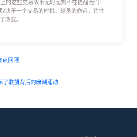
史上的这些交易故事无时无刻不在提醒我们：
取决于一个交易的时机。球员的命运，往往
了改变。
亮点回顾
示了联盟背后的暗潮涌动