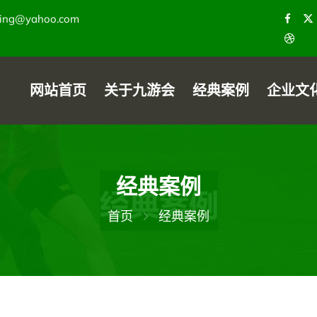
ying@yahoo.com
网站首页
关于九游会
经典案例
企业文
经典案例
首页
经典案例