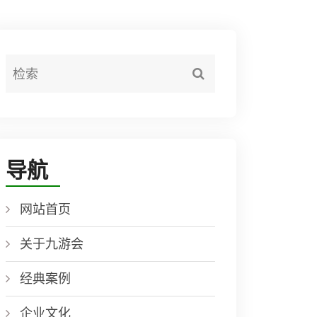
导航
网站首页
关于九游会
经典案例
企业文化