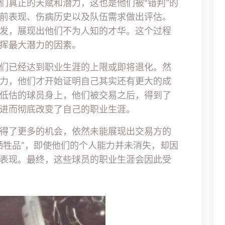
们真正的天赋和潜力，这也是他们被“错判”的
前表现、伤病历史以及队伍需求做出评估。
发，展现出他们不为人知的才华。这个过程
挥最大潜力的因素。
们已经达到职业生涯的上限或即将退化。然
力，他们才开始证明自己其实还有更大的成
低估的球员身上，他们被交易之后，得到了
进而彻底改变了自己的职业生涯。
得了更多的机会，依然未能展现出交易方的
牺牲品”，即使他们的个人能力并未消失，却因
表现。最终，这些球员的职业生涯会因此受