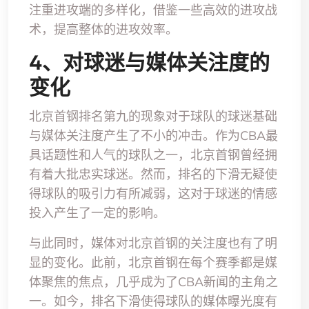
注重进攻端的多样化，借鉴一些高效的进攻战
术，提高整体的进攻效率。
4、对球迷与媒体关注度的
变化
北京首钢排名第九的现象对于球队的球迷基础
与媒体关注度产生了不小的冲击。作为CBA最
具话题性和人气的球队之一，北京首钢曾经拥
有着大批忠实球迷。然而，排名的下滑无疑使
得球队的吸引力有所减弱，这对于球迷的情感
投入产生了一定的影响。
与此同时，媒体对北京首钢的关注度也有了明
显的变化。此前，北京首钢在每个赛季都是媒
体聚焦的焦点，几乎成为了CBA新闻的主角之
一。如今，排名下滑使得球队的媒体曝光度有