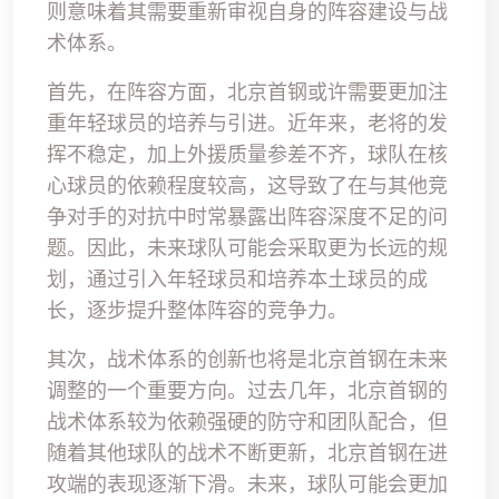
则意味着其需要重新审视自身的阵容建设与战
术体系。
首先，在阵容方面，北京首钢或许需要更加注
重年轻球员的培养与引进。近年来，老将的发
挥不稳定，加上外援质量参差不齐，球队在核
心球员的依赖程度较高，这导致了在与其他竞
争对手的对抗中时常暴露出阵容深度不足的问
题。因此，未来球队可能会采取更为长远的规
划，通过引入年轻球员和培养本土球员的成
长，逐步提升整体阵容的竞争力。
其次，战术体系的创新也将是北京首钢在未来
调整的一个重要方向。过去几年，北京首钢的
战术体系较为依赖强硬的防守和团队配合，但
随着其他球队的战术不断更新，北京首钢在进
攻端的表现逐渐下滑。未来，球队可能会更加