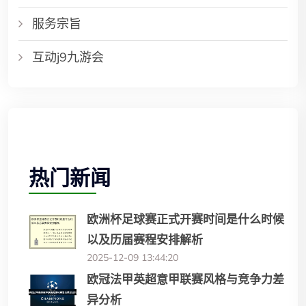
服务宗旨
互动j9九游会
热门新闻
欧洲杯足球赛正式开赛时间是什么时候
以及历届赛程安排解析
2025-12-09 13:44:20
欧冠法甲英超意甲联赛风格与竞争力差
异分析