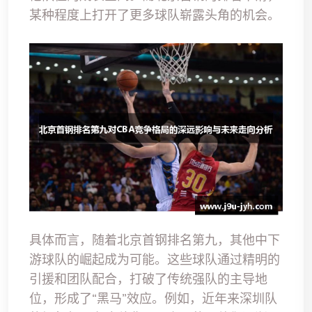
某种程度上打开了更多球队崭露头角的机会。
具体而言，随着北京首钢排名第九，其他中下
游球队的崛起成为可能。这些球队通过精明的
引援和团队配合，打破了传统强队的主导地
位，形成了“黑马”效应。例如，近年来深圳队