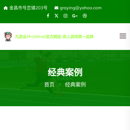
金昌市号恋镇203号
graying@yahoo.com
经典案例
首页
经典案例