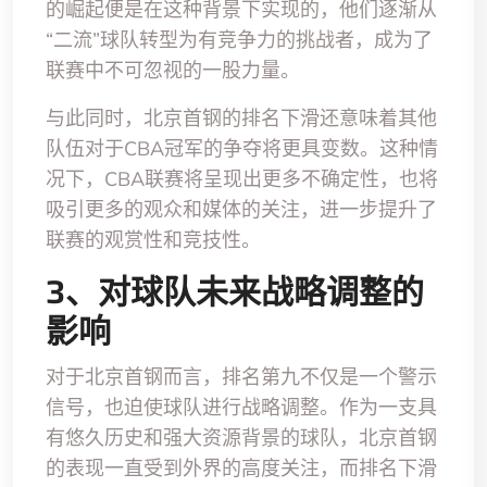
的崛起便是在这种背景下实现的，他们逐渐从
“二流”球队转型为有竞争力的挑战者，成为了
联赛中不可忽视的一股力量。
与此同时，北京首钢的排名下滑还意味着其他
队伍对于CBA冠军的争夺将更具变数。这种情
况下，CBA联赛将呈现出更多不确定性，也将
吸引更多的观众和媒体的关注，进一步提升了
联赛的观赏性和竞技性。
3、对球队未来战略调整的
影响
对于北京首钢而言，排名第九不仅是一个警示
信号，也迫使球队进行战略调整。作为一支具
有悠久历史和强大资源背景的球队，北京首钢
的表现一直受到外界的高度关注，而排名下滑