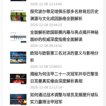
2025-12-09 12:14:45
探究波尔蒂足球俱乐部多名称背后历史
渊源与文化成因脉络全貌解析
2025-12-09 10:44:23
全面解析欧国联赛内幕与亮点揭开神秘
面纱的权威深度指南全面解读
2025-12-09 09:14:16
欧冠与欧联第三名对决的意义与影响分
析
2025-12-08 13:46:01
揭秘为何法甲二十一次冠军并非巴黎圣
日耳曼真实缘由深度解析真相
2025-12-08 12:17:14
如何通过战术调整与球员发展提升球队
实力赢得法甲冠军