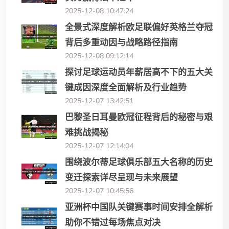
2025-12-08 10:47:24
全景式深度解析欧足联偏好英格兰夺冠
背后多重动因与战略路径指南
2025-12-08 09:12:14
探讨足球运动员年薪居高不下的五大关
键成因深度全面解析及行业趋势
2025-12-07 13:42:51
巴黎圣日耳曼欧冠征程背后的秘密与艰
难挑战揭秘
2025-12-07 12:14:04
围绕波尔蒂足球俱乐部五大名称的历史
变迁探索详尽呈现与未来展望
2025-12-07 10:45:56
亚洲杯中国队关键赛事时间安排全解析
助你不错过每场焦点对决