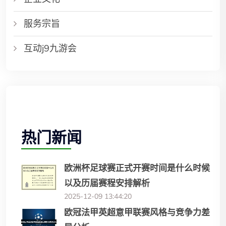
服务宗旨
互动j9九游会
热门新闻
欧洲杯足球赛正式开赛时间是什么时候
以及历届赛程安排解析
2025-12-09 13:44:20
欧冠法甲英超意甲联赛风格与竞争力差