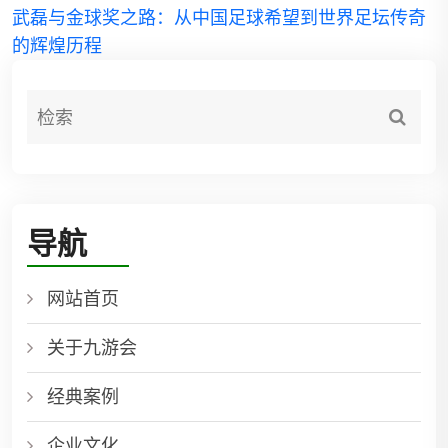
武磊与金球奖之路：从中国足球希望到世界足坛传奇
的辉煌历程
导航
网站首页
关于九游会
经典案例
企业文化