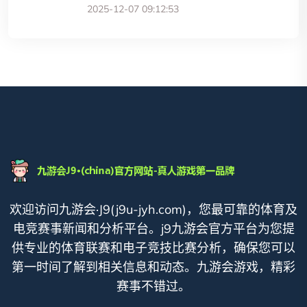
2025-12-07 09:12:53
欢迎访问九游会·J9(j9u-jyh.com)，您最可靠的体育及
电竞赛事新闻和分析平台。j9九游会官方平台为您提
供专业的体育联赛和电子竞技比赛分析，确保您可以
第一时间了解到相关信息和动态。九游会游戏，精彩
赛事不错过。