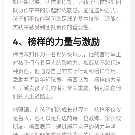
如小组比赛、团体训练等，让孩子们体验到团
队协作带来的乐趣和成就感。通过这种方式，
孩子们不仅能学习到足球的基本技能，还能在
实践中感受到团队合作的重要性。
4、榜样的力量与激励
梅西深知作为一名世界级球员，他的言行举止
对孩子们有着巨大的影响力。梅西从不忽视这
种责任，他通过自己的实际行动和榜样作用，
激励着无数年轻球员。梅西认为，榜样的力量
对于激发孩子们的潜力至关重要，特别是在他
们的人生道路上。
他强调，在孩子们的成长过程中，榜样不仅仅
是名人，也可以是身边的每一位教练、家长或
朋友。梅西表示，通过展示自己的努力与坚