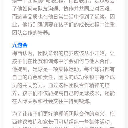
是一个团队协作的过程。梅西表示，足球教会
了他如何与队友沟通、协作并共同应对困难，
而这些品质也在他日常生活中得到了延续。因
此，他特别强调要在孩子们的成长过程中注重
团队合作的培养。
九游会
梅西认为，团队意识的培养应该从小开始，让
孩子们在比赛和训练中学会如何与他人合作。
他提到，足球是一项集体运动，每个球员都有
自己的角色和责任，团队的成功依赖于每个成
员的共同努力。通过这种团队合作精神的培
养，孩子们不仅能提高自己的足球技术，还能
在人际关系和社会交往中得到锻炼。
为了让孩子们更好地理解团队合作的意义，梅
西建议教练和家长们可以组织一些集体活动，