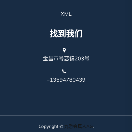
XML
找到我们
金昌市号恋镇203号
+13594780439
Copyright ©
九游会真人AG
.