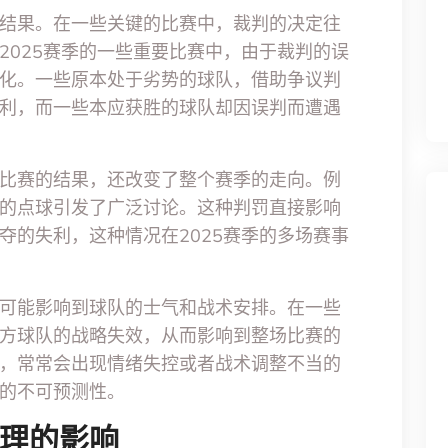
结果。在一些关键的比赛中，裁判的决定往
2025赛季的一些重要比赛中，由于裁判的误
化。一些原本处于劣势的球队，借助争议判
利，而一些本应获胜的球队却因误判而遭遇
比赛的结果，还改变了整个赛季的走向。例
的点球引发了广泛讨论。这种判罚直接影响
夺的失利，这种情况在2025赛季的多场赛事
可能影响到球队的士气和战术安排。在一些
方球队的战略失效，从而影响到整场比赛的
，常常会出现情绪失控或者战术调整不当的
的不可预测性。
心理的影响