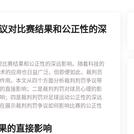
争议对比赛结果和公正性的深
议对比赛结果和公正性的深远影响。随着科技的
技术的应用也日益广泛，但即便如此，裁判员
作用。本文从四个方面分析裁判判罚争议带
的直接影响；二是裁判判罚对球员心理的影
响；四是裁判判罚对足球运动公正性的深远
在展示裁判判罚争议如何影响比赛的公正性
果的直接影响