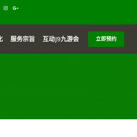
化
服务宗旨
互动j9九游会
立即预约