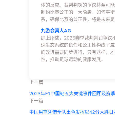
体的反应。裁判判罚的争议甚至可能
制约比赛公正的一大隐患。如何平衡
系，确保比赛的公正性，将是未来足
九游会真人AG
综上所述，2025赛季裁判判罚争
球生态系统的信任和公正性构成了威
的改进需要同步进行，只有这样，才
性，推动足球运动的健康发展。
上一篇
2023年F1中国站五大关键事件回顾及赛
下一篇
中国男篮凭借全队出色发挥以42分大胜日