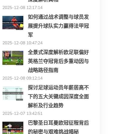
2025-12-08 12:17:14
如何通过战术调整与球员发
展提升球队实力赢得法甲冠
军
2025-12-08 10:47:24
全景式深度解析欧足联偏好
英格兰夺冠背后多重动因与
战略路径指南
2025-12-08 09:12:14
探讨足球运动员年薪居高不
下的五大关键成因深度全面
解析及行业趋势
2025-12-07 13:42:51
巴黎圣日耳曼欧冠征程背后
的秘密与艰难挑战揭秘