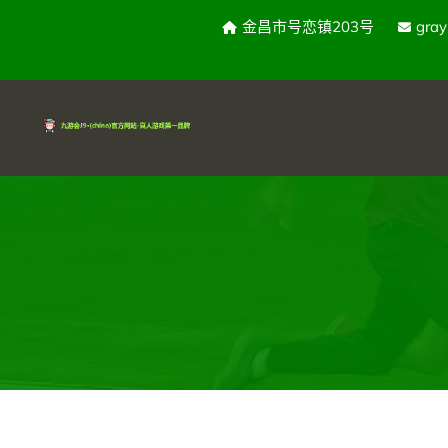
金昌市号恋镇203号
gra