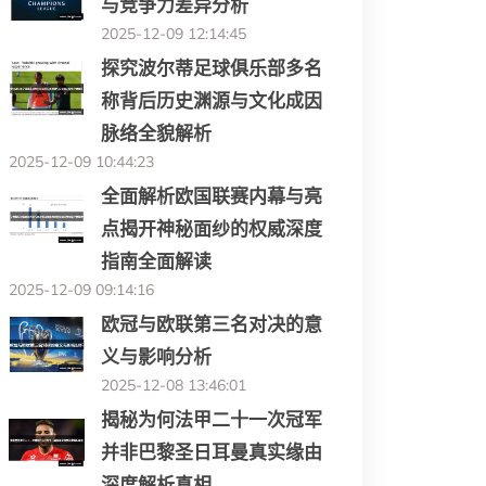
与竞争力差异分析
2025-12-09 12:14:45
探究波尔蒂足球俱乐部多名
称背后历史渊源与文化成因
脉络全貌解析
2025-12-09 10:44:23
全面解析欧国联赛内幕与亮
点揭开神秘面纱的权威深度
指南全面解读
2025-12-09 09:14:16
欧冠与欧联第三名对决的意
义与影响分析
2025-12-08 13:46:01
揭秘为何法甲二十一次冠军
并非巴黎圣日耳曼真实缘由
深度解析真相