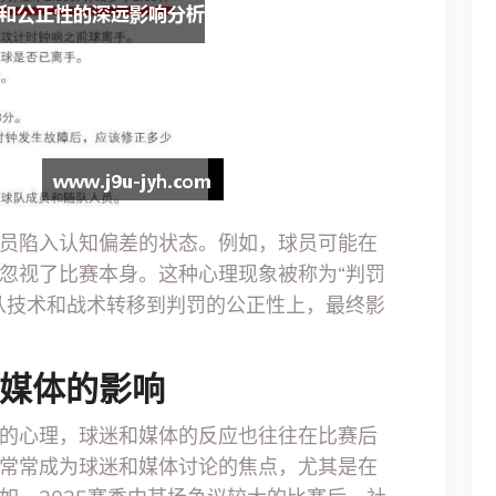
员陷入认知偏差的状态。例如，球员可能在
忽视了比赛本身。这种心理现象被称为“判罚
从技术和战术转移到判罚的公正性上，最终影
和媒体的影响
的心理，球迷和媒体的反应也往往在比赛后
常常成为球迷和媒体讨论的焦点，尤其是在