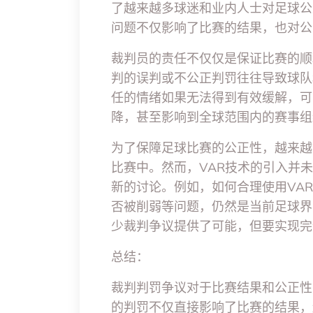
了越来越多球迷和业内人士对足球公
问题不仅影响了比赛的结果，也对公
裁判员的责任不仅仅是保证比赛的顺
判的误判或不公正判罚往往导致球队
任的情绪如果无法得到有效缓解，可
降，甚至影响到全球范围内的赛事组
为了保障足球比赛的公正性，越来越
比赛中。然而，VAR技术的引入并
新的讨论。例如，如何合理使用VA
否被削弱等问题，仍然是当前足球界
少裁判争议提供了可能，但要实现完
总结：
裁判判罚争议对于比赛结果和公正性
的判罚不仅直接影响了比赛的结果，