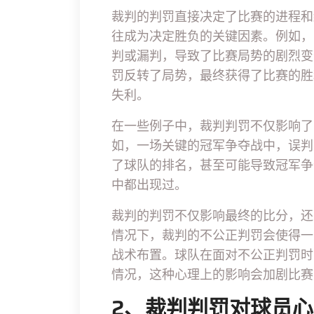
裁判的判罚直接决定了比赛的进程和
往成为决定胜负的关键因素。例如，
判或漏判，导致了比赛局势的剧烈变
罚反转了局势，最终获得了比赛的胜
失利。
在一些例子中，裁判判罚不仅影响了
如，一场关键的冠军争夺战中，误判
了球队的排名，甚至可能导致冠军争
中都出现过。
裁判的判罚不仅影响最终的比分，还
情况下，裁判的不公正判罚会使得一
战术布置。球队在面对不公正判罚时
情况，这种心理上的影响会加剧比赛
2、裁判判罚对球员