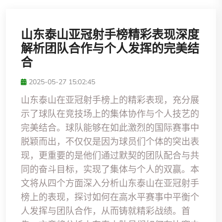
山东泰山亚冠射手榜精彩表现深度
解析团队合作与个人发挥的完美结
合
2025-05-27 15:02:45
山东泰山在亚冠射手榜上的精彩表现，充分展
示了球队在竞技场上的集体协作与个人技艺的
完美结合。球队能够在如此激烈的国际赛事中
脱颖而出，不仅仅是因为球员们个体的突出表
现，更重要的是他们通过默契的团队配合与共
同的奋斗目标，实现了集体与个人的双赢。本
文将从四个方面深入分析山东泰山在亚冠射手
榜上的表现，探讨如何在高水平赛事中平衡个
人发挥与团队合作，从而铸就精彩战绩。首