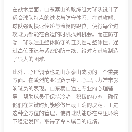
在战术层面，山东泰山的教练组为球队设计了
适合球队特点的进攻与防守体系。在进攻端，
球队强调快速传递与流畅的跑位，使得每个进
攻球员都能在合适的时机找到机会。而在防守
端，球队注重整体防守的连贯性与整体性，通
过高位压迫与紧密的防守线，给对方进攻制造
了很大的困难。
此外，心理调节也是山东泰山成功的一个重要
方面。在激烈的亚冠赛事中，心理压力常常影
响球员的表现。山东泰山通过专业的心理辅
导，帮助球员们保持冷静、积极的心态，确保
他们在关键时刻能够做出最正确的决定。正是
这种全方位的管理，使得球队能够在高压环境
下稳定发挥，取得了令人瞩目的成绩。