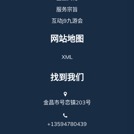
服务宗旨
互动j9九游会
网站地图
XML
找到我们
金昌市号恋镇203号
+13594780439