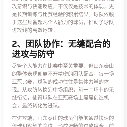
攻意识与快速反应，不仅仅是技术的体现，更
是长期训练与比赛经验的积累结果。球队依赖
于这些具备超凡个人能力的球员，推动了球队
进攻线的高效运转。
2、团队协作：无缝配合的
进攻与防守
尽管个人能力在比赛中至关重要，但山东泰山
的整体表现却离不开精密的团队配合。每一场
亚冠比赛，球队的成功往往是集体力量的体
现。从攻防转换到中场组织，每一个环节的无
缝衔接，使得球队在亚冠赛场上屡屡创造机
会，最终转化为进球。
在进攻端，山东泰山的球员们能够通过快速的
传球和默契的跑位，形成流畅的进攻组合。前