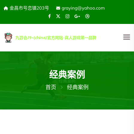
金昌市号恋镇203号
graying@yahoo.com
经典案例
首页
经典案例