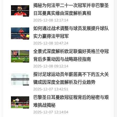
揭秘为何法甲二十一次冠军并非巴黎圣
日耳曼真实缘由深度解析真相
2025-12-08 12:17:14
如何通过战术调整与球员发展提升球队
实力赢得法甲冠军
2025-12-08 10:47:24
全景式深度解析欧足联偏好英格兰夺冠
背后多重动因与战略路径指南
2025-12-08 09:12:14
探讨足球运动员年薪居高不下的五大关
键成因深度全面解析及行业趋势
2025-12-07 13:42:51
巴黎圣日耳曼欧冠征程背后的秘密与艰
难挑战揭秘
2025-12-07 12:14:04