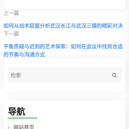
上一篇
如何从战术层面分析武汉长江与武汉三镇的精彩对决
下一篇
平衡质疑与迟到的艺术探索：如何在会议中找到合适
的节奏与沟通方式
导航
网站首页