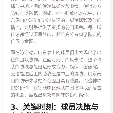
锋与中场之间的传递犹如丝般顺滑，使得对方
防线难以防范。例如，在与强敌的对抗中，山
东泰山的球员们通过快速的一脚传球和及时的
插上，为射手提供了更多的射门机会。每一脚
传球都经过深思熟虑，并且充分考虑了队友的
位置与意图。
而在防守端，山东泰山的球员们也表现出了出
色的团队协作。在面对对手的反击时，整个球
队的防线总能迅速形成合力，确保不留破绽。
无论是边后卫的助攻还是中卫的协防，山东泰
山的防守体系始终稳固且具有威胁。而这种精
密的协作，往往能够让球队在困境中找到反击
的机会，展现出进攻与防守的良性循环。
3、关键时刻：球员决策与