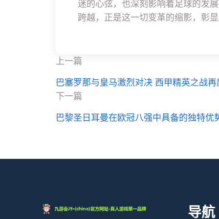
迷的心弦，也深刻影响着足球的发展
跨越，正是这一切变革的缩影，彰显
上一篇
巴塞罗那与皇马激烈对决 西甲精英之战再
下一篇
巴黎圣日耳曼在欧冠八强中具备的独特优
导航