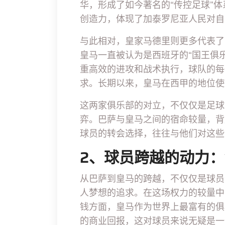
华，形成了如今著名的“传控足球”
创造力，体现了加泰罗尼亚人民对自
与此相对，皇家马德里则更多代表了
皇马一直被认为是西班牙的“国王俱
重高效的进攻和战术执行，球队的每
求。长期以来，皇马在西甲的地位使
这两家俱乐部的对立，不仅仅是足球
弈。巴萨与皇马之间的宿命较量，背
球员的转会选择，往往与他们对这些
2、球员跨越的动力
从巴萨到皇马的跨越，不仅仅是球员
人梦想的追求。在这场权力的较量中
钱方面，皇马作为世界上最富有的俱
的商业回报，这对球员来说无疑是一