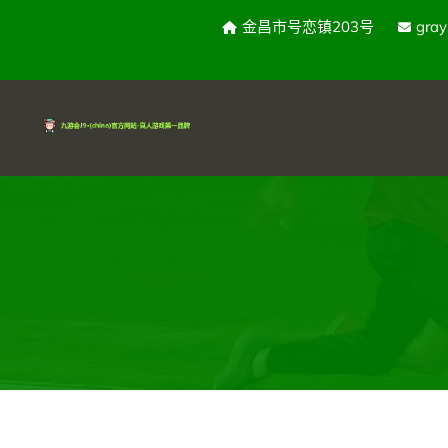
金昌市号恋镇203号
gra