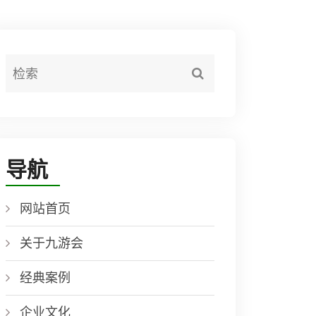
导航
网站首页
关于九游会
经典案例
企业文化