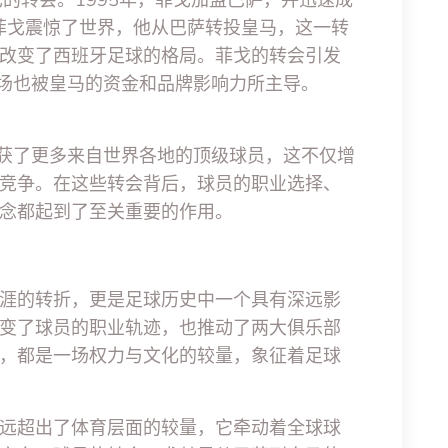
，菲戈震惊了世界，他从巴萨转投皇马，这一转
改变了西班牙足球的格局。菲戈的转会引发
市场也被皇马的资金和品牌影响力所主导。
收获了更多来自世界各地的顶级球员，这不仅增
竞争。在这些转会背后，球员的职业选择、
念都起到了至关重要的作用。
涯的转折，更是足球历史中一个具有深远影
变了球员的职业轨迹，也推动了两大俱乐部
，都是一场权力与文化的较量，象征着足球
远超出了体育层面的较量，它牵动着全球球