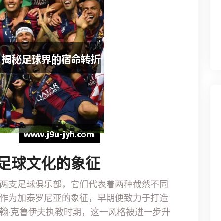
种足球文化的象征
两支足球俱乐部，它们代表着两种截然不同
作为加泰罗尼亚的象征，早期便致力于打造
翰·克鲁伊夫执教时期，这一风格被进一步升