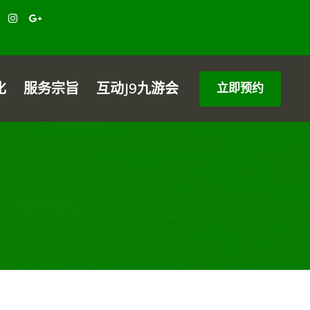
化
服务宗旨
互动j9九游会
立即预约