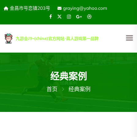
金昌市号恋镇203号
graying@yahoo.com
经典案例
首页
经典案例