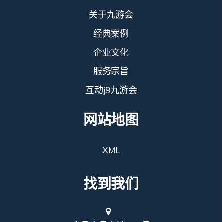
关于九游会
经典案例
企业文化
服务宗旨
互动j9九游会
网站地图
XML
找到我们