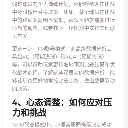
调整球员的个人训练计划，还能够帮助在比赛
中及时做出替换决策。比如，某个球员在比赛
中的跑动距离明显偏低，那么可能就需要进行
适当的调整，或者在下一场比赛中安排其他球
员首发。
更进一步，FM联赛模式中的高级数据分析工
具如XG（预期进球）和XGA（预期失球）
等，可以帮助玩家更精准地预测比赛结果和优
化战术选择。了解这些深层次的数据分析，能
够让玩家更好地掌控比赛走势，做出数据驱动
的决策。
4、心态调整：如何应对压
力和挑战
在FM联赛模式中，心理素质同样是决定成功