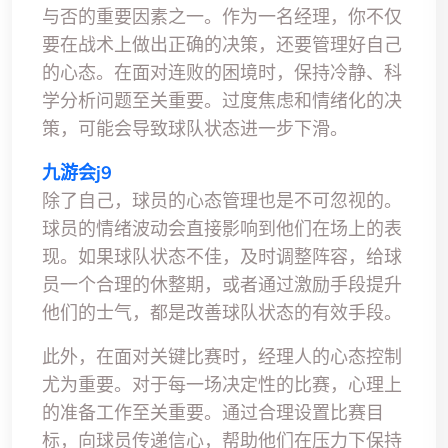
与否的重要因素之一。作为一名经理，你不仅
要在战术上做出正确的决策，还要管理好自己
的心态。在面对连败的困境时，保持冷静、科
学分析问题至关重要。过度焦虑和情绪化的决
策，可能会导致球队状态进一步下滑。
九游会j9
除了自己，球员的心态管理也是不可忽视的。
球员的情绪波动会直接影响到他们在场上的表
现。如果球队状态不佳，及时调整阵容，给球
员一个合理的休整期，或者通过激励手段提升
他们的士气，都是改善球队状态的有效手段。
此外，在面对关键比赛时，经理人的心态控制
尤为重要。对于每一场决定性的比赛，心理上
的准备工作至关重要。通过合理设置比赛目
标，向球员传递信心，帮助他们在压力下保持