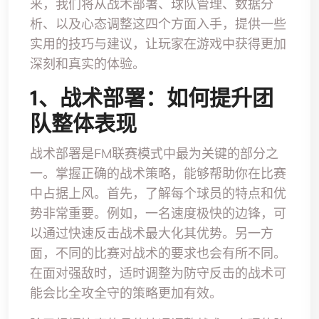
来，我们将从战术部署、球队管理、数据分
析、以及心态调整这四个方面入手，提供一些
实用的技巧与建议，让玩家在游戏中获得更加
深刻和真实的体验。
1、战术部署：如何提升团
队整体表现
战术部署是FM联赛模式中最为关键的部分之
一。掌握正确的战术策略，能够帮助你在比赛
中占据上风。首先，了解每个球员的特点和优
势非常重要。例如，一名速度极快的边锋，可
以通过快速反击战术最大化其优势。另一方
面，不同的比赛对战术的要求也会有所不同。
在面对强敌时，适时调整为防守反击的战术可
能会比全攻全守的策略更加有效。