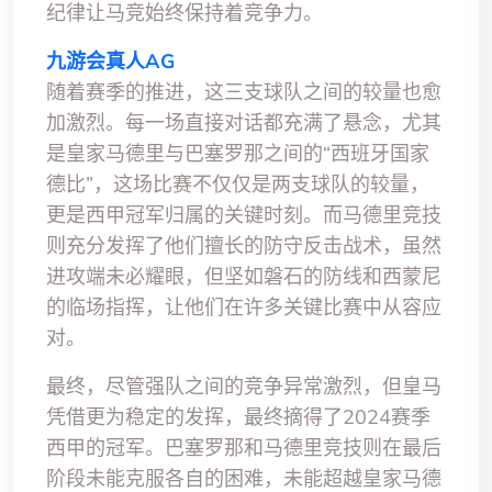
纪律让马竞始终保持着竞争力。
九游会真人AG
随着赛季的推进，这三支球队之间的较量也愈
加激烈。每一场直接对话都充满了悬念，尤其
是皇家马德里与巴塞罗那之间的“西班牙国家
德比”，这场比赛不仅仅是两支球队的较量，
更是西甲冠军归属的关键时刻。而马德里竞技
则充分发挥了他们擅长的防守反击战术，虽然
进攻端未必耀眼，但坚如磐石的防线和西蒙尼
的临场指挥，让他们在许多关键比赛中从容应
对。
最终，尽管强队之间的竞争异常激烈，但皇马
凭借更为稳定的发挥，最终摘得了2024赛季
西甲的冠军。巴塞罗那和马德里竞技则在最后
阶段未能克服各自的困难，未能超越皇家马德