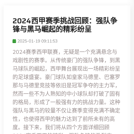
2024西甲赛季挑战回顾：强队争
锋与黑马崛起的精彩纷呈
2025-01-19 09:11:53
2024赛季西甲联赛，无疑是一个充满悬念与
戏剧性的赛季。从传统豪门的强队争锋，到黑
马球队的崛起，西甲舞台展现出一场精彩纷呈
的足球盛宴。豪门球队如皇家马德里、巴塞罗
那与马德里竞技等依旧是冠军争夺的主力军，
然而一些不为人熟知的中小球队却打破了固有
的格局，形成了一股强有力的挑战力量。这种
强队与黑马的较量不仅让赛季变得充满不确定
性，也使得西甲的魅力达到了前所未有的高
度。接下来，我们将从四个方面详细回顾