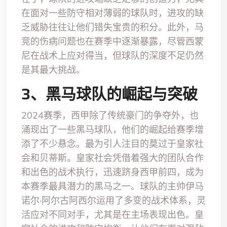
在面对一些防守相对薄弱的球队时，进攻的缺
乏威胁往往让他们错失宝贵的积分。此外，马
竞的伤病问题也在赛季中逐渐暴露，尽管西蒙
尼在战术上应对得当，但球队的深度不足仍然
是其最大挑战。
3、黑马球队的崛起与突破
2024赛季，西甲除了传统豪门的争夺外，也
涌现出了一些黑马球队，他们的崛起给赛季增
添了不少悬念。最为引人注目的莫过于皇家社
会和贝蒂斯。皇家社会凭借着强大的团队合作
和出色的战术执行，迅速跻身西甲前四，成为
本赛季最具潜力的黑马之一。球队的主帅伊马
诺尔·阿尔古阿西尔运用了多变的战术体系，灵
活应对不同对手，尤其是在主场表现出色。皇