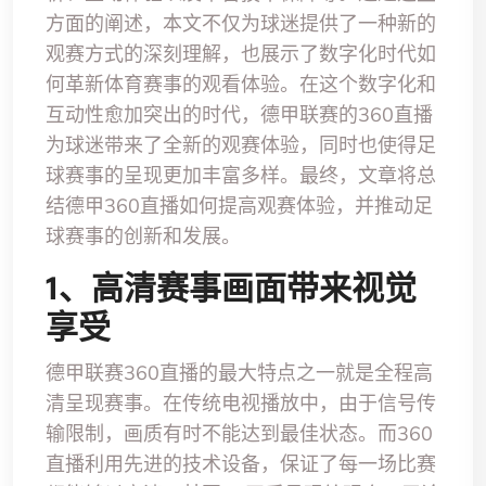
方面的阐述，本文不仅为球迷提供了一种新的
观赛方式的深刻理解，也展示了数字化时代如
何革新体育赛事的观看体验。在这个数字化和
互动性愈加突出的时代，德甲联赛的360直播
为球迷带来了全新的观赛体验，同时也使得足
球赛事的呈现更加丰富多样。最终，文章将总
结德甲360直播如何提高观赛体验，并推动足
球赛事的创新和发展。
1、高清赛事画面带来视觉
享受
德甲联赛360直播的最大特点之一就是全程高
清呈现赛事。在传统电视播放中，由于信号传
输限制，画质有时不能达到最佳状态。而360
直播利用先进的技术设备，保证了每一场比赛