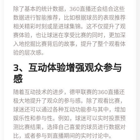
除了基本的统计数据，360直播还会结合这些
数据进行智能推荐，比如根据球员的表现推荐
相关精彩时刻或是进球集锦。这不仅提升了观
赛体验，也让球迷在享受比赛的同时，更加深
入地挖掘比赛背后的故事，提升了整个观看体
验的层次感。
3、互动体验增强观众参与
感
随着互动技术的进步，德甲联赛的360直播还
极大地提升了观众的参与感。除了观看比赛，
球迷还可以通过各种互动功能参与其中，增加
娱乐性和参与性。例如，球迷可以实时投票预
测比赛结果，选择自己喜爱的球员进行数据对
比，或者参与到直播期间的实时讨论中。