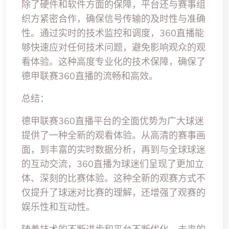
除了硬件和软件方面的保障，平台还与赛事组
织方紧密合作，确保信号传输的及时性与准确
性。通过实时的技术监控和调度，360直播能
够快速应对任何技术问题，避免影响观众的观
看体验。这种高度专业化的技术保障，确保了
德甲联赛360直播的流畅和高效。
总结：
德甲联赛360直播平台的全面优势为广大球迷
提供了一种全新的观看体验。从高清的赛事画
面，到丰富的实时数据分析，再到与全球球迷
的互动交流，360直播为球迷们呈现了更加立
体、深刻的比赛体验。这种全新的观赛方式不
仅提升了球迷对比赛的理解，还增强了观赛的
娱乐性和互动性。