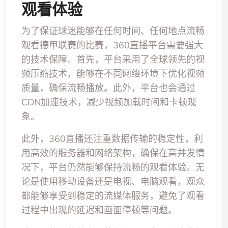
观看体验
为了保证球迷能够在任何时间、任何地点流畅
观看德甲联赛的比赛，360直播平台需要强大
的技术保障。首先，平台采用了全球领先的视
频压缩技术，能够在不同网络环境下优化视频
质量，确保流畅播放。此外，平台也会通过
CDN加速技术，减少视频加载时间和卡顿现
象。
此外，360直播还注重数据传输的稳定性，利
用高效的服务器和网络架构，确保在高并发情
况下，平台仍然能够保持流畅的观看体验。无
论是使用移动设备还是电视、电脑观看，观众
都能够享受到稳定的流媒体服务，避免了观看
过程中出现的延迟和画面停顿等问题。