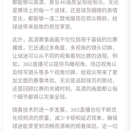
都能够以高清、甚至4K画质呈现给观众。无论
是赛场上的每一个进球，还是球员细微的表情
变化，都能够一清二楚地展现在观众眼前，给
球迷带来极致的视觉享受。
此外，高清赛事画面不仅仅局限于基础的比赛
播放，它还通过多角度、多视角的镜头切换，
让球迷可以从不同的视角看到比赛的进程。例
如，360直播可以提供鸟瞰视角、场边视角以
及特写镜头等多个视角切换，给观众带来了更
加全面的赛事体验。无论是追踪球员的跑动，
还是回顾比赛的关键时刻，高清的画面都让每
个细节都得以完美呈现。
随着技术的进一步发展，360直播也在不断优
化视频流的质量，减少卡顿和延迟现象，确保
球迷能享受到流畅而清晰的观看体验。这一切