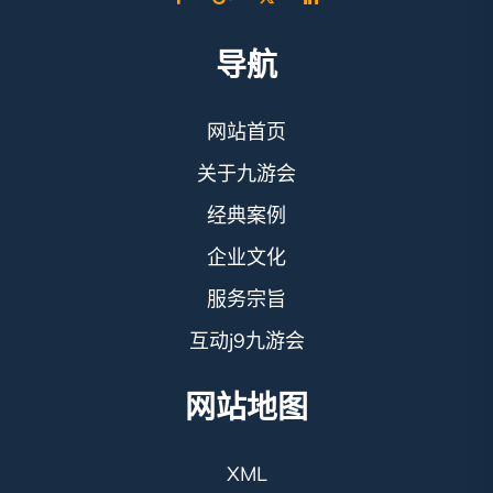
导航
网站首页
关于九游会
经典案例
企业文化
服务宗旨
互动j9九游会
网站地图
XML