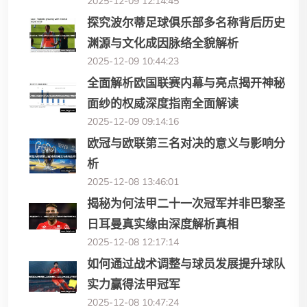
2025-12-09 12:14:45
探究波尔蒂足球俱乐部多名称背后历史
渊源与文化成因脉络全貌解析
2025-12-09 10:44:23
全面解析欧国联赛内幕与亮点揭开神秘
面纱的权威深度指南全面解读
2025-12-09 09:14:16
欧冠与欧联第三名对决的意义与影响分
析
2025-12-08 13:46:01
揭秘为何法甲二十一次冠军并非巴黎圣
日耳曼真实缘由深度解析真相
2025-12-08 12:17:14
如何通过战术调整与球员发展提升球队
实力赢得法甲冠军
2025-12-08 10:47:24