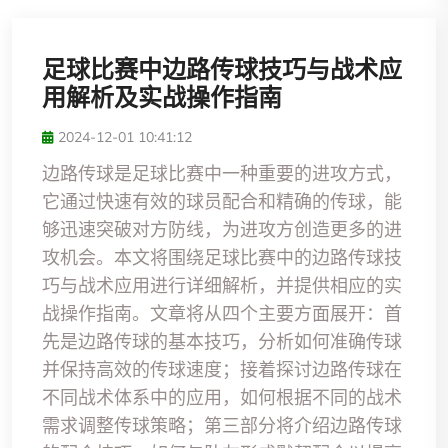
足球比赛中边路传球技巧与战术应
用解析及实战操作指南
2024-12-01 10:41:12
边路传球是足球比赛中一种重要的进攻方式，
它通过快速有效的球员配合和精确的传球，能
够迅速突破对方防线，为进攻方创造更多的进
攻机会。本文将围绕足球比赛中的边路传球技
巧与战术应用进行详细解析，并提供相应的实
战操作指南。文章将从四个主要方面展开：首
先是边路传球的基本技巧，分析如何准确传球
并保持高效的传球速度；接着探讨边路传球在
不同战术体系中的应用，如何根据不同的战术
需求调整传球策略；第三部分将介绍边路传球