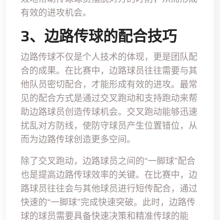
有效的进攻机会。
3、边路传球的配合技巧
边路传球不仅是个人技术的体现，更是团队配
合的成果。在比赛中，边路球员往往需要与其
他队员密切配合，才能形成有效的进攻。最常
见的配合方式是通过交叉跑动和支持跑动来帮
助边路球员创造传球机会。交叉跑动能够迅速
扰乱对方防线，使防守球员产生位置错位，从
而为边路传球创造更多空间。
除了交叉跑动，边路球员之间的“一脚球”配合
也是提高边路传球效率的关键。在比赛中，边
路球员往往会与其他球员进行短传配合，通过
快速的“一脚球”完成快速突破。此时，边路传
球的球员需要具备快速决策和精准传球的能