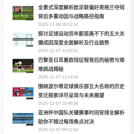
全景式深度解析欧足联偏好英格兰夺冠
背后多重动因与战略路径指南
2025-12-08 09:12:14
探讨足球运动员年薪居高不下的五大关
键成因深度全面解析及行业趋势
2025-12-07 13:42:51
巴黎圣日耳曼欧冠征程背后的秘密与艰
难挑战揭秘
2025-12-07 12:14:04
围绕波尔蒂足球俱乐部五大名称的历史
变迁探索详尽呈现与未来展望
2025-12-07 10:45:56
亚洲杯中国队关键赛事时间安排全解析
助你不错过每场焦点对决
2025-12-07 09:12:53