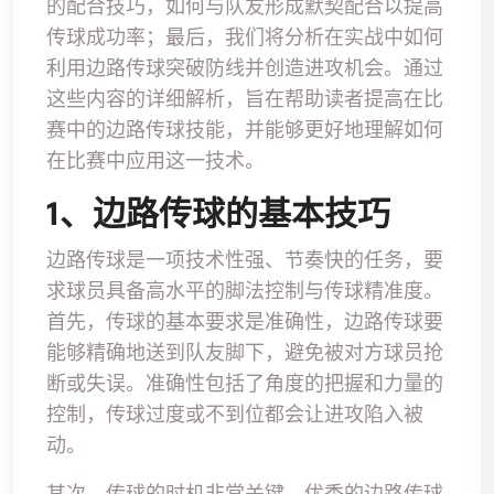
的配合技巧，如何与队友形成默契配合以提高
传球成功率；最后，我们将分析在实战中如何
利用边路传球突破防线并创造进攻机会。通过
这些内容的详细解析，旨在帮助读者提高在比
赛中的边路传球技能，并能够更好地理解如何
在比赛中应用这一技术。
1、边路传球的基本技巧
边路传球是一项技术性强、节奏快的任务，要
求球员具备高水平的脚法控制与传球精准度。
首先，传球的基本要求是准确性，边路传球要
能够精确地送到队友脚下，避免被对方球员抢
断或失误。准确性包括了角度的把握和力量的
控制，传球过度或不到位都会让进攻陷入被
动。
其次，传球的时机非常关键。优秀的边路传球