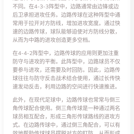
不同。在4-3-3阵型中，边路通常由边锋或边
后卫承担进攻任务。边路传球在这种阵型中通
常用于拉开对方防线，增加进攻宽度。通过快
速的边路传球，球队能够迫使对方防线分散，
从而为中路的进攻创造更多空档。
在4-4-2阵型中，边路传球的应用则更加注重
防守与进攻的平衡。此阵型中，边路球员不仅
要参与进攻，还需要及时回防。因此，边路传
球往往与防守反击战术结合使用，通过长传快
速发动反击，利用边路的空间进行快速推进。
此外，在现代足球中，边路传球也常常与倒三
角传球配合使用。倒三角传球是一种通过两名
球员相互配合，形成三角形传球路线的进攻方
式。在边路传球中，通过倒三角配合，可以有
效地帮助传球球员摆脱对方的盯防，从而形成