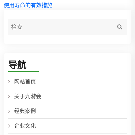
使用寿命的有效措施
导航
网站首页
关于九游会
经典案例
企业文化