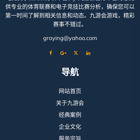
供专业的体育联赛和电子竞技比赛分析，确保您可以
第一时间了解到相关信息和动态。九游会游戏，精彩
赛事不错过。
graying@yahoo.com
导航
网站首页
关于九游会
经典案例
企业文化
服务宗旨