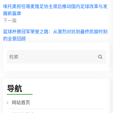
埃托奥担任喀麦隆足协主席后推动国内足球改革与发
展新篇章
下一篇
篮球杯赛冠军荣誉之路：从激烈对抗到最终凯旋时刻
的全景回顾
导航
网站首页