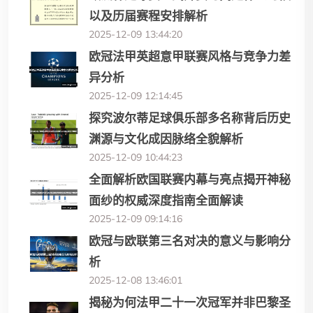
以及历届赛程安排解析
2025-12-09 13:44:20
欧冠法甲英超意甲联赛风格与竞争力差
异分析
2025-12-09 12:14:45
探究波尔蒂足球俱乐部多名称背后历史
渊源与文化成因脉络全貌解析
2025-12-09 10:44:23
全面解析欧国联赛内幕与亮点揭开神秘
面纱的权威深度指南全面解读
2025-12-09 09:14:16
欧冠与欧联第三名对决的意义与影响分
析
2025-12-08 13:46:01
揭秘为何法甲二十一次冠军并非巴黎圣