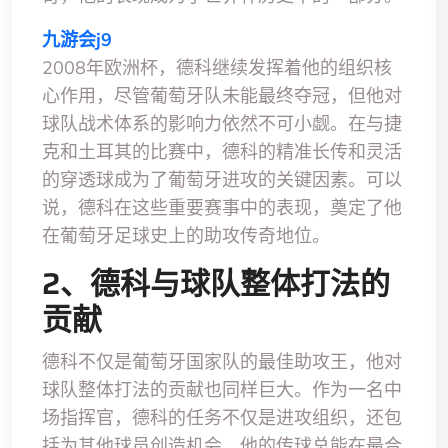
九游会j9
2008年欧洲杯，德科继续发挥着他的组织核
心作用，尽管葡萄牙队未能最终夺冠，但他对
球队战术体系的影响力依然不可小觑。在与捷
克和土耳其的比赛中，德科的精准长传和灵活
的穿透球成为了葡萄牙进攻的关键因素。可以
说，德科在这些重要赛事中的表现，奠定了他
在葡萄牙足球史上的助攻传奇地位。
2、德科与球队整体打法的
贡献
德科不仅是葡萄牙国家队的最佳助攻王，他对
球队整体打法的贡献也同样巨大。作为一名中
场指挥官，德科的任务不仅是进攻组织，还包
括为其他球员创造机会。他的传球总能在最合