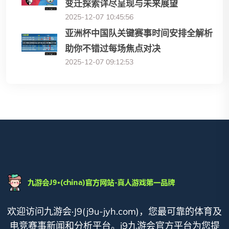
变迁探索详尽呈现与未来展望
2025-12-07 10:45:56
亚洲杯中国队关键赛事时间安排全解析
助你不错过每场焦点对决
2025-12-07 09:12:53
欢迎访问九游会·J9(j9u-jyh.com)，您最可靠的体育及
电竞赛事新闻和分析平台。j9九游会官方平台为您提