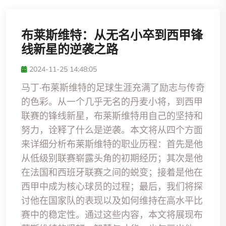
布莱斯维特：从无名小卒到西甲锋
线新星的逆袭之路
2024-11-25 14:48:05
马丁·布莱斯维特的足球生涯充满了励志与传奇
的色彩。从一个几乎无名的丹麦小将，到西甲
联赛的锋线新星，布莱斯维特用自己的坚持和
努力，诠释了什么是逆袭。本文将从四个方面
来详细分析布莱斯维特的职业历程：首先是他
从低级别联赛崭露头角的初期经历；其次是他
在法国和西班牙联赛之间的蜕变；接着是他在
西甲中成为核心球员的过程；最后，我们将探
讨他在国家队的表现以及如何维持在高水平比
赛中的稳定性。通过这些内容，本文将展现布