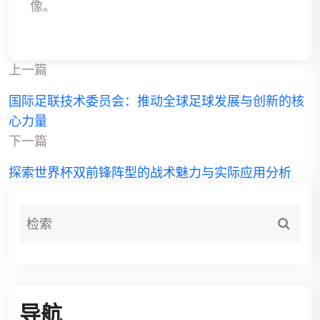
像。
上一篇
国际足联技术委员会：推动全球足球发展与创新的核
心力量
下一篇
探索世界杯双前锋阵型的战术魅力与实际应用分析
导航