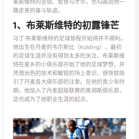
莱斯维特的坚韧、智慧与才华，也勾画出他一
路走来的奋斗轨迹。
1、布莱斯维特的初露锋芒
马丁·布莱斯维特的足球旅程开始得并不顺利。
他出生在丹麦的韦尔斯比（Kolding），最初
的足球生涯并没有得到太多的关注。布莱斯维
特在家乡的小俱乐部开始了他的足球梦想，并
凭借出色的技术和敏锐的场上意识，很快就吸
引了丹麦各大俱乐部的注意。在他的青少年时
期，他加入了丹麦超级联赛的奥胡斯俱乐部，
这也成为了他职业生涯的起点。