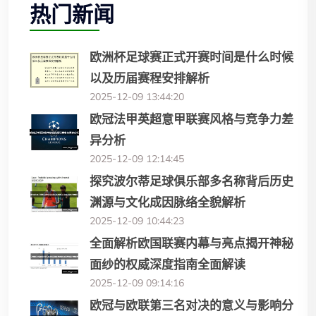
热门新闻
欧洲杯足球赛正式开赛时间是什么时候
以及历届赛程安排解析
2025-12-09 13:44:20
欧冠法甲英超意甲联赛风格与竞争力差
异分析
2025-12-09 12:14:45
探究波尔蒂足球俱乐部多名称背后历史
渊源与文化成因脉络全貌解析
2025-12-09 10:44:23
全面解析欧国联赛内幕与亮点揭开神秘
面纱的权威深度指南全面解读
2025-12-09 09:14:16
欧冠与欧联第三名对决的意义与影响分