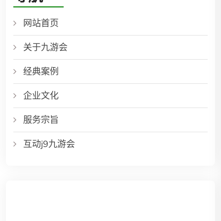
网站首页
关于九游会
经典案例
企业文化
服务宗旨
互动j9九游会