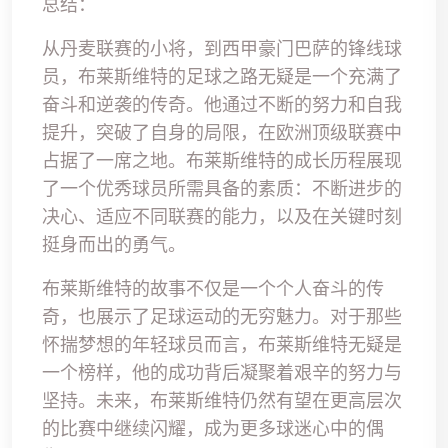
总结：
从丹麦联赛的小将，到西甲豪门巴萨的锋线球
员，布莱斯维特的足球之路无疑是一个充满了
奋斗和逆袭的传奇。他通过不断的努力和自我
提升，突破了自身的局限，在欧洲顶级联赛中
占据了一席之地。布莱斯维特的成长历程展现
了一个优秀球员所需具备的素质：不断进步的
决心、适应不同联赛的能力，以及在关键时刻
挺身而出的勇气。
布莱斯维特的故事不仅是一个个人奋斗的传
奇，也展示了足球运动的无穷魅力。对于那些
怀揣梦想的年轻球员而言，布莱斯维特无疑是
一个榜样，他的成功背后凝聚着艰辛的努力与
坚持。未来，布莱斯维特仍然有望在更高层次
的比赛中继续闪耀，成为更多球迷心中的偶