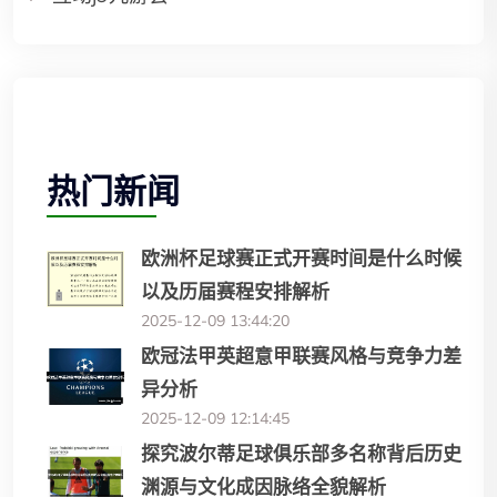
热门新闻
欧洲杯足球赛正式开赛时间是什么时候
以及历届赛程安排解析
2025-12-09 13:44:20
欧冠法甲英超意甲联赛风格与竞争力差
异分析
2025-12-09 12:14:45
探究波尔蒂足球俱乐部多名称背后历史
渊源与文化成因脉络全貌解析