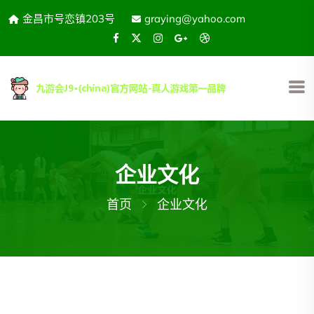
金昌市号恋镇203号
graying@yahoo.com
企业文化
首页
企业文化