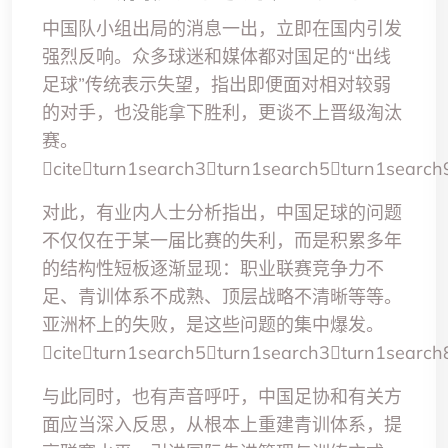
中国队小组出局的消息一出，立即在国内引发
强烈反响。众多球迷和媒体都对国足的“出线
足球”传统表示失望，指出即便面对相对较弱
的对手，也没能拿下胜利，更谈不上晋级淘汰
赛。
citeturn1search3turn1search5turn1search
对此，有业内人士分析指出，中国足球的问题
不仅仅在于某一届比赛的失利，而是积累多年
的结构性短板逐渐显现：职业联赛竞争力不
足、青训体系不成熟、顶层战略不清晰等等。
亚洲杯上的失败，是这些问题的集中爆发。
citeturn1search5turn1search3turn1search
与此同时，也有声音呼吁，中国足协和有关方
面应当深入反思，从根本上重建青训体系，提