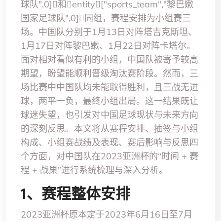
球队",0]和entity["sports_team","黎巴嫩
国家足球队",0]同组，赛程安排为小组赛三
场。中国队分别于1月13日对阵塔吉克斯坦、
1月17日对阵黎巴嫩、1月22日对阵卡塔尔。
面对相对看似有利的小组，中国队被寄予较高
期望，盼望能顺利晋级淘汰赛阶段。然而，三
场比赛中中国队均未能取得胜利，且三战无进
球，两平一负，最终小组出局。这一结果既让
球迷失望，也引发对中国足球现状与未来方向
的深刻反思。本文将从赛程安排、抽签与小组
构成、小组赛战绩及表现、赛后影响与反思四
个方面，对中国队在2023亚洲杯的“时间 + 赛
程 + 战果”进行系统梳理与深入分析。
1、赛程整体安排
2023亚洲杯原本定于2023年6月16日至7月