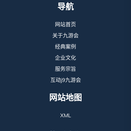
导航
网站首页
关于九游会
经典案例
企业文化
服务宗旨
互动j9九游会
网站地图
XML