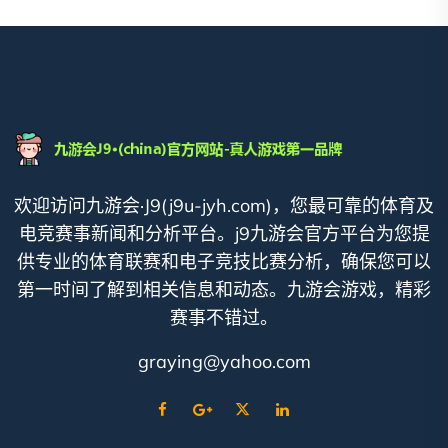
欢迎访问九游会·J9(j9u-jyh.com)，您最可靠的体育及
电竞赛事新闻和分析平台。j9九游会官方平台为您提
供专业的体育联赛和电子竞技比赛分析，确保您可以
第一时间了解到相关信息和动态。九游会游戏，精彩
赛事不错过。
graying@yahoo.com