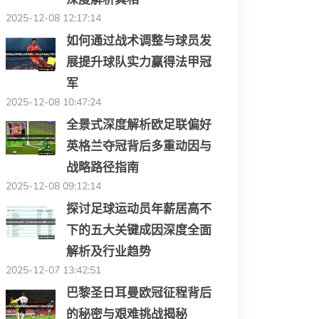
2025-12-08 12:17:14
如何通过战术调整与球员发
展提升球队实力赢得法甲冠
军
2025-12-08 10:47:24
全景式深度解析欧足联偏好
英格兰夺冠背后多重动因与
战略路径指南
2025-12-08 09:12:14
探讨足球运动员年薪居高不
下的五大关键成因深度全面
解析及行业趋势
2025-12-07 13:42:51
巴黎圣日耳曼欧冠征程背后
的秘密与艰难挑战揭秘