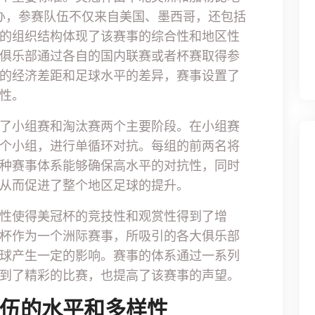
主办，参赛队伍不仅来自美国、墨西哥，还包括
的组织结构体现了该赛事的综合性和地区性
俱乐部通过各自的国内联赛或者杯赛取得参
的经济差距和足球水平的差异，赛事设置了
性。
了小组赛和淘汰赛两个主要阶段。在小组赛
个小组，进行单循环对抗。每组的前两名将
种赛事体系能够确保高水平的对抗性，同时
从而促进了整个地区足球的提升。
性使得美冠杯的竞技性和观赏性得到了增
杯作为一个洲际赛事，所吸引的各大俱乐部
球产生一定的影响。赛事的体系通过一系列
到了精彩的比赛，也提高了该赛事的声望。
队伍的水平和多样性