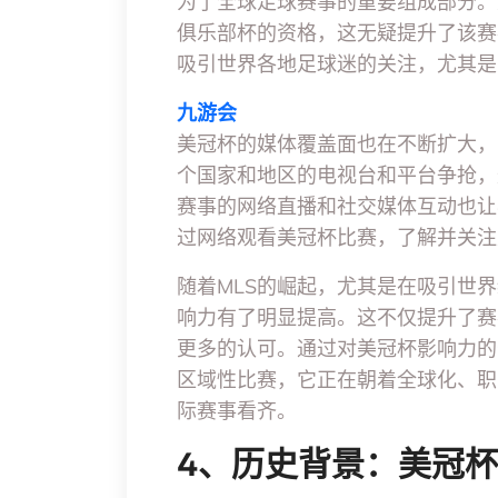
为了全球足球赛事的重要组成部分。
俱乐部杯的资格，这无疑提升了该赛
吸引世界各地足球迷的关注，尤其是
九游会
美冠杯的媒体覆盖面也在不断扩大，
个国家和地区的电视台和平台争抢，
赛事的网络直播和社交媒体互动也让
过网络观看美冠杯比赛，了解并关注
随着MLS的崛起，尤其是在吸引世
响力有了明显提高。这不仅提升了赛
更多的认可。通过对美冠杯影响力的
区域性比赛，它正在朝着全球化、职
际赛事看齐。
4、历史背景：美冠