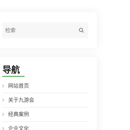
导航
网站首页
关于九游会
经典案例
企业文化