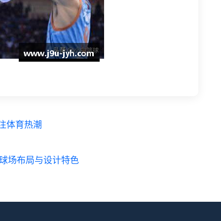
注体育热潮
足球场布局与设计特色