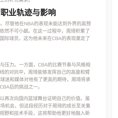
的职业轨迹与影响
期。尽管他在NBA的表现未能达到外界的高预
依然不可小觑。在这一过程中，周琦积累了
国际球员，这为他未来在CBA的表现奠定了
注与压力。一方面，CBA的比赛节奏与风格相
线的对抗中，周琦能够发挥自己的高度和臂
让球迷和媒体对他有了更高的期待，周琦将承
CBA后的挑战之一。
以再次向国内篮球舞台证明自己的价值。虽
上场机会，但这段经历对于周琦的成长至关重
视野和技术手段，这将帮助他更好地融入新