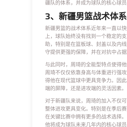
疆队的体系，并成为球队的核心球员
3、新疆男篮战术体
新疆男篮的战术体系近年来一直以快
上，球队始终没有找到一个稳定的支
助，特别是在篮板球、封盖以及内线
守提供更强的保障，并在对抗中占据
与此同时，周琦的全能型特点使得他
周琦不仅仅依靠身高与体重进行强攻
得他在现代篮球中更具竞争力。因此
端的屏障，还是进攻端的灵活因素。
对于新疆队来说，周琦的加入不仅可
整体进攻更具变化。特别是在季后赛
在关键比赛中拥有更多的战术选择。
他将成为球队未来几年内的核心球员