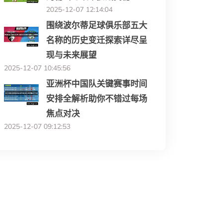
2025-12-07 12:14:04
围绕波尔蒂足球俱乐部五大
名称的历史变迁探索详尽呈
现与未来展望
2025-12-07 10:45:56
亚洲杯中国队关键赛事时间
安排全解析助你不错过每场
焦点对决
2025-12-07 09:12:53