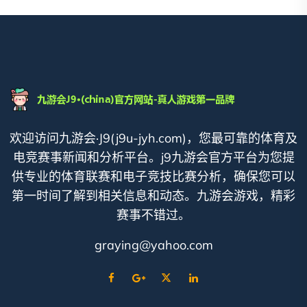
欢迎访问九游会·J9(j9u-jyh.com)，您最可靠的体育及
电竞赛事新闻和分析平台。j9九游会官方平台为您提
供专业的体育联赛和电子竞技比赛分析，确保您可以
第一时间了解到相关信息和动态。九游会游戏，精彩
赛事不错过。
graying@yahoo.com