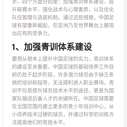
手。四个方面分别是：加强青训体系建设、提
升联赛水平、强化战术与心理素质、以及优化
队伍管理与选拔机制。通过这些措施，中国足
球有望重新崛起，在亚洲乃至世界舞台上展现
出应有的竞争力。
1、加强青训体系建设
要想从根本上提升中国足球的实力，青训体系
的建设至关重要。中国足球的基础培养工作目
前仍处于起步阶段，许多潜力球员由于缺乏系
统的培训和指导，无法顺利进入职业赛场。青
训不仅是提升球员技术水平的途径，更是为国
家队输送后备人才的关键所在。中国足球需要
在全国范围内建立更多的青少年培训中心，从
小培养技术过硬的球员，并通过科学的训练方
法提高他们的竞技水平。