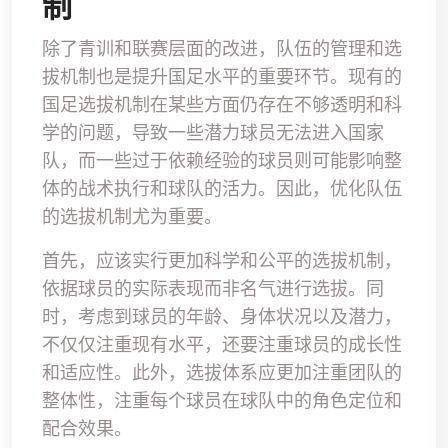
制
除了青训和联赛层面的改进，队伍的管理和选
拔机制也是提升国足水平的重要环节。现有的
国足选拔机制在某些方面仍存在不够透明和科
学的问题，导致一些潜力球员无法进入国家
队，而一些过于依赖经验的球员则可能影响整
体的战术执行和球队的活力。因此，优化队伍
的选拔机制尤为重要。
首先，应该实行更加科学和公平的选拔机制，
依据球员的实际表现而非名气进行选拔。同
时，考虑到球员的年龄、身体状况以及潜力，
不仅仅注重现有水平，还要注重球员的成长性
和适应性。此外，选拔体系应更加注重团队的
整体性，注重每个球员在球队中的角色定位和
配合效果。