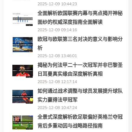
2025-12-09 10:44:23
全面解析欧国联赛内幕与亮点揭开神秘
面纱的权威深度指南全面解读
2025-12-09 09:14:16
欧冠与欧联第三名对决的意义与影响分
析
2025-12-08 13:46:01
揭秘为何法甲二十一次冠军并非巴黎圣
日耳曼真实缘由深度解析真相
2025-12-08 12:17:14
如何通过战术调整与球员发展提升球队
实力赢得法甲冠军
2025-12-08 10:47:24
全景式深度解析欧足联偏好英格兰夺冠
背后多重动因与战略路径指南