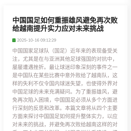
中国国足如何重振雄风避免再次败
给越南提升实力应对未来挑战
2025-10-16 09:12:29
中国国家足球队（国足）近年来的表现备受关
注，尤其是在与亚洲其他足球强国的对抗中，
屡屡遭遇挫折。最让球迷印象深刻的事件之一
是中国队在某些比赛中意外败给了越南队，这
样的失利不仅令国内球迷失望，也使得外界对
中国足球的未来充满疑问。为了重振雄风，避
免再次陷入困境，中国国足必须从多个方面进
行深刻的反思和改革。本篇文章将从四个主要
方面来探讨中国国足如何提升整体实力，以应
对未来的挑战，并避免再次败给越南这样的对