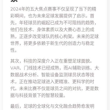
2024年的五大焦点赛事不仅呈现了当下的精
彩瞬间，也为未来足球发展提供了启示。首
先，年轻球员的崛起已成为不可阻挡的趋势，
他们在技术、身体素质以及大赛心态上的成
熟，正逐步改变球队的核心构架。未来的足球
世界，将更多依赖于新生代的创造力与稳定
性。
其次，科技的深度介入正在重塑足球面貌。
VAR、门线技术已经成熟，而AI辅助训练、大
数据战术分析、智能设备监测球员状态等技
术，正在推动足球进入更精准、更科学的时
代。未来比赛不仅是球员之间的对抗，更是数
据与科技背景下的智慧较量。
最后，足球的全球化与文化融合趋势愈发明