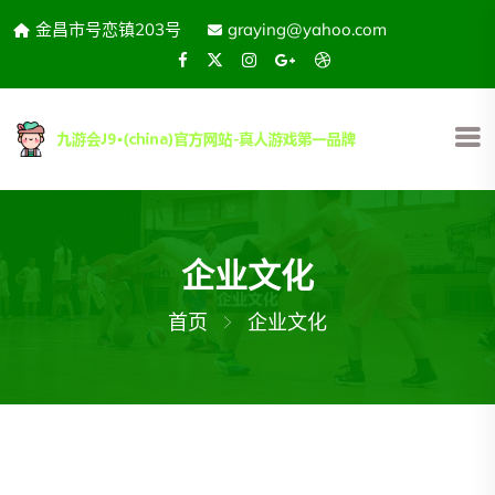
金昌市号恋镇203号
graying@yahoo.com
企业文化
首页
企业文化