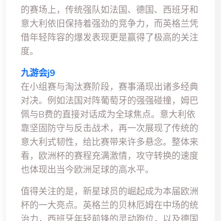
的赛场上，传统强队如法国、德国、西班牙和
意大利依旧保持着强劲的竞争力，而英格兰凭
借年轻阵容的爆发表现更是赢得了极高的关注
度。
九游会j9
在小组赛与淘汰赛阶段，赛事涌现出诸多经典
对决。例如法国对阵葡萄牙的强强碰撞，姆巴
佩与B费的直接对话成为全球焦点。意大利依
靠坚固防守与反击战术，再一次展现了传统的
意大利式韧性，给比赛带来许多悬念。整体来
看，欧洲杯的赛程充满激情，攻守转换的速度
也体现出当今欧洲足球的高水平。
值得关注的是，新星球员的崛起成为本届欧洲
杯的一大亮点。英格兰的贝林厄姆在中场的统
治力，西班牙年轻前锋的灵动跑位，以及德国