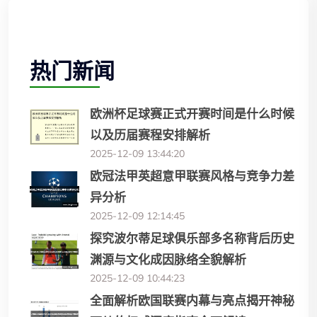
热门新闻
欧洲杯足球赛正式开赛时间是什么时候
以及历届赛程安排解析
2025-12-09 13:44:20
欧冠法甲英超意甲联赛风格与竞争力差
异分析
2025-12-09 12:14:45
探究波尔蒂足球俱乐部多名称背后历史
渊源与文化成因脉络全貌解析
2025-12-09 10:44:23
全面解析欧国联赛内幕与亮点揭开神秘