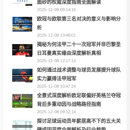
面纱的权威深度指南全面解读
2025-12-09 09:14:16
欧冠与欧联第三名对决的意义与影响分
析
2025-12-08 13:46:01
揭秘为何法甲二十一次冠军并非巴黎圣
日耳曼真实缘由深度解析真相
2025-12-08 12:17:14
如何通过战术调整与球员发展提升球队
实力赢得法甲冠军
2025-12-08 10:47:24
全景式深度解析欧足联偏好英格兰夺冠
背后多重动因与战略路径指南
2025-12-08 09:12:14
探讨足球运动员年薪居高不下的五大关
键成因深度全面解析及行业趋势