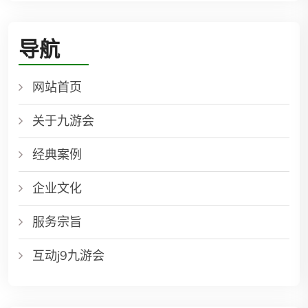
导航
网站首页
关于九游会
经典案例
企业文化
服务宗旨
互动j9九游会