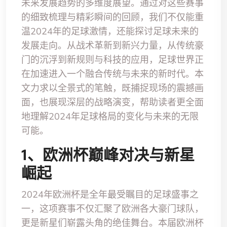
未来发展趋势的多维度展望。通过对这些赛事
的细致梳理与精彩瞬间的回顾，我们不仅能重
温2024年的足球激情，还能探讨足球未来的
发展走向。从战术革新到新兴力量，从传统豪
门的沉浮到新规则与科技的应用，足球世界正
在加速进入一个融合传统与未来的新时代。本
文力求以全景式的笔触，既捕捉现场的震撼画
面，也展现深层的战略演变，帮助读者更全面
地理解2024年足球格局的变化与未来的无限
可能。
1、欧洲杯巅峰对决与新星
崛起
2024年欧洲杯是全年最受瞩目的足球盛事之
一，这项赛事不仅汇聚了欧洲各大豪门球队，
更是新星们崭露头角的绝佳舞台。本届欧洲杯