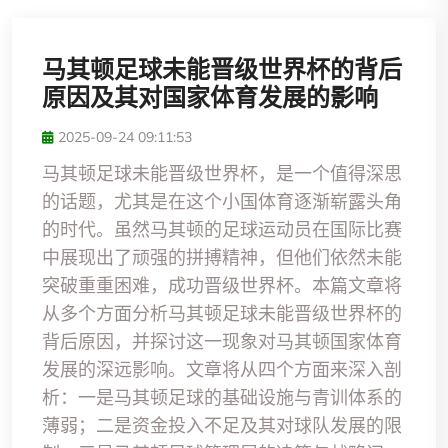
马其顿足球未能晋级世界杯的背后
原因及其对国家体育发展的影响
2025-09-24 09:11:53
马其顿足球未能晋级世界杯，是一个值得深思
的话题，尤其是在这个小国体育逐渐崭露头角
的时代。虽然马其顿的足球运动员在国际比赛
中展现出了顽强的拼搏精神，但他们依然未能
突破重重困难，成功晋级世界杯。本篇文章将
从多个方面分析马其顿足球未能晋级世界杯的
背后原因，并探讨这一现象对马其顿国家体育
发展的深远影响。文章将从四个方面来深入剖
析：一是马其顿足球的基础设施与青训体系的
薄弱；二是资金投入不足及其对球队发展的限