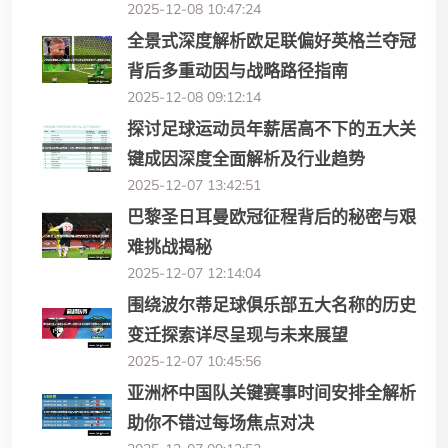
2025-12-08 10:47:24
全景式深度解析欧足联偏好英格兰夺冠
背后多重动因与战略路径指南
2025-12-08 09:12:14
探讨足球运动员年薪居高不下的五大关
键成因深度全面解析及行业趋势
2025-12-07 13:42:51
巴黎圣日耳曼欧冠征程背后的秘密与艰
难挑战揭秘
2025-12-07 12:14:04
围绕波尔蒂足球俱乐部五大名称的历史
变迁探索详尽呈现与未来展望
2025-12-07 10:45:56
亚洲杯中国队关键赛事时间安排全解析
助你不错过每场焦点对决