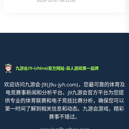
2025-12-07 09:12:53
欢迎访问九游会·J9(j9u-jyh.com)，您最可靠的体育及
电竞赛事新闻和分析平台。j9九游会官方平台为您提
供专业的体育联赛和电子竞技比赛分析，确保您可以
第一时间了解到相关信息和动态。九游会游戏，精彩
赛事不错过。