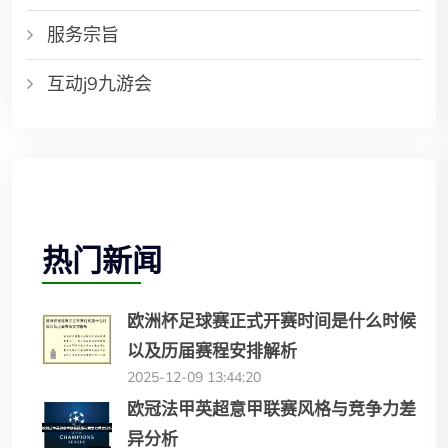
服务宗旨
互动j9九游会
热门新闻
欧洲杯足球赛正式开赛时间是什么时候
以及历届赛程安排解析
2025-12-09 13:44:20
欧冠法甲英超意甲联赛风格与竞争力差
异分析