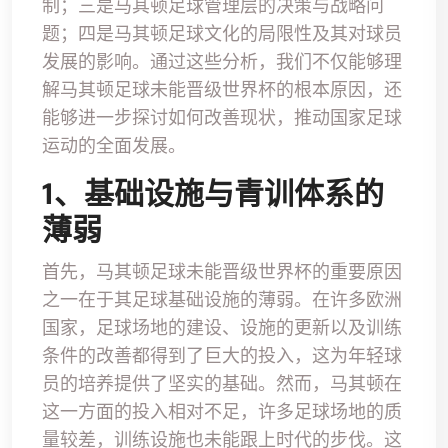
制；三是马其顿足球管理层的决策与战略问
题；四是马其顿足球文化的局限性及其对球员
发展的影响。通过这些分析，我们不仅能够理
解马其顿足球未能晋级世界杯的根本原因，还
能够进一步探讨如何改善现状，推动国家足球
运动的全面发展。
1、基础设施与青训体系的
薄弱
首先，马其顿足球未能晋级世界杯的重要原因
之一在于其足球基础设施的薄弱。在许多欧洲
国家，足球场地的建设、设施的更新以及训练
条件的改善都得到了巨大的投入，这为年轻球
员的培养提供了坚实的基础。然而，马其顿在
这一方面的投入相对不足，许多足球场地的质
量较差，训练设施也未能跟上时代的步伐。这