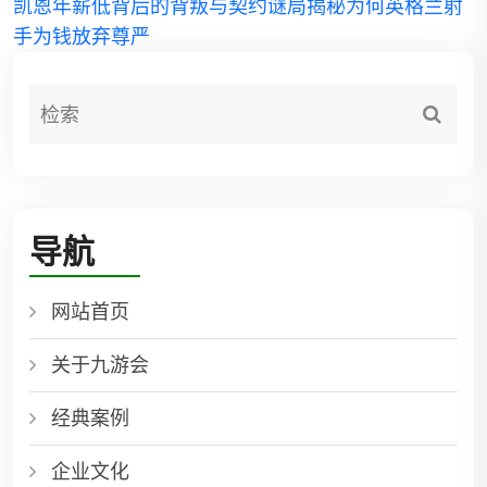
凯恩年薪低背后的背叛与契约谜局揭秘为何英格兰射
手为钱放弃尊严
导航
网站首页
关于九游会
经典案例
企业文化