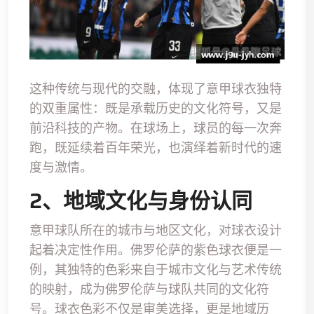
这种传统与现代的交融，体现了意甲球衣独特
的双重属性：既是承载历史的文化符号，又是
前沿科技的产物。在球场上，球员的每一次奔
跑，既延续着百年荣光，也演绎着新时代的速
度与激情。
2、地域文化与身份认同
意甲球队所在的城市与地区文化，对球衣设计
起着决定性作用。佛罗伦萨的紫色球衣便是一
例，其独特的色彩来自于城市文化与艺术传统
的映射，成为佛罗伦萨与球队共同的文化符
号。球衣色彩不仅是审美选择，更是地域历