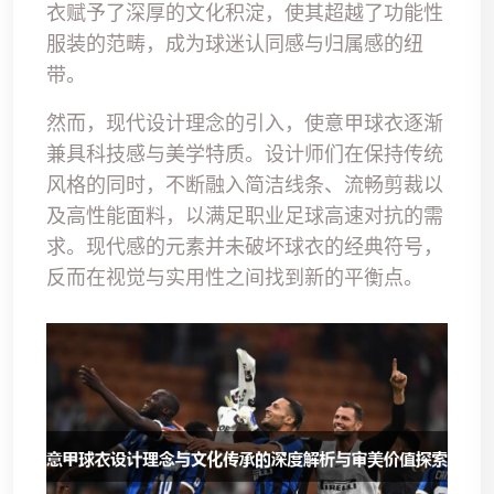
衣赋予了深厚的文化积淀，使其超越了功能性
服装的范畴，成为球迷认同感与归属感的纽
带。
然而，现代设计理念的引入，使意甲球衣逐渐
兼具科技感与美学特质。设计师们在保持传统
风格的同时，不断融入简洁线条、流畅剪裁以
及高性能面料，以满足职业足球高速对抗的需
求。现代感的元素并未破坏球衣的经典符号，
反而在视觉与实用性之间找到新的平衡点。