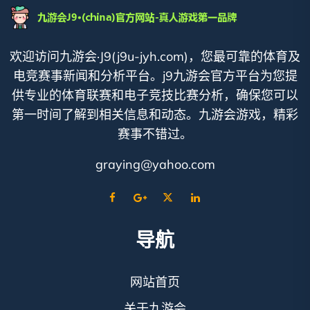
欢迎访问九游会·J9(j9u-jyh.com)，您最可靠的体育及
电竞赛事新闻和分析平台。j9九游会官方平台为您提
供专业的体育联赛和电子竞技比赛分析，确保您可以
第一时间了解到相关信息和动态。九游会游戏，精彩
赛事不错过。
graying@yahoo.com
导航
网站首页
关于九游会