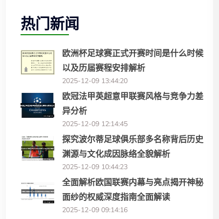
热门新闻
欧洲杯足球赛正式开赛时间是什么时候
以及历届赛程安排解析
2025-12-09 13:44:20
欧冠法甲英超意甲联赛风格与竞争力差
异分析
2025-12-09 12:14:45
探究波尔蒂足球俱乐部多名称背后历史
渊源与文化成因脉络全貌解析
2025-12-09 10:44:23
全面解析欧国联赛内幕与亮点揭开神秘
面纱的权威深度指南全面解读
2025-12-09 09:14:16