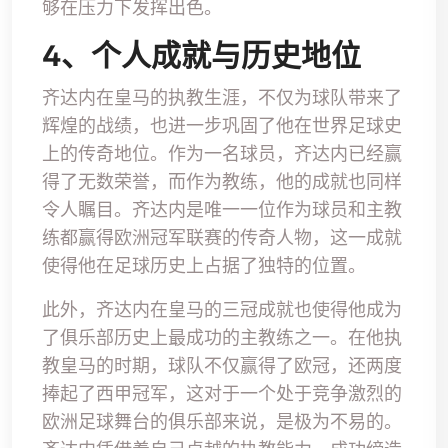
够在压力下发挥出色。
4、个人成就与历史地位
齐达内在皇马的执教生涯，不仅为球队带来了
辉煌的战绩，也进一步巩固了他在世界足球史
上的传奇地位。作为一名球员，齐达内已经赢
得了无数荣誉，而作为教练，他的成就也同样
令人瞩目。齐达内是唯一一位作为球员和主教
练都赢得欧洲冠军联赛的传奇人物，这一成就
使得他在足球历史上占据了独特的位置。
此外，齐达内在皇马的三冠成就也使得他成为
了俱乐部历史上最成功的主教练之一。在他执
教皇马的时期，球队不仅赢得了欧冠，还两度
捧起了西甲冠军，这对于一个处于竞争激烈的
欧洲足球舞台的俱乐部来说，是极为不易的。