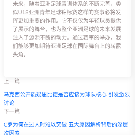
未来，随着亚洲足球青训体系的不断完善，类
似U18亚洲青年足球锦标赛这样的赛事必将发
挥更加重要的作用。它不仅仅为年轻球员提供
了展示的舞台，也为整个亚洲足球的未来发展
注入了源源不断的动力。通过赛事的举办，我
们能够更加期待亚洲足球在国际舞台上的崭露
头角。
上一篇
马克西公开质疑恩比德是否应该为球队核心 引发激烈
讨论
下一篇
C罗为何在过人时难以突破 五大原因解析背后的深层
次因素