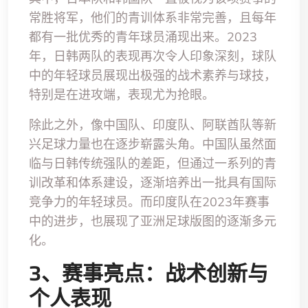
常胜将军，他们的青训体系非常完善，且每年
都有一批优秀的青年球员涌现出来。2023
年，日韩两队的表现再次令人印象深刻，球队
中的年轻球员展现出极强的战术素养与球技，
特别是在进攻端，表现尤为抢眼。
除此之外，像中国队、印度队、阿联酋队等新
兴足球力量也在逐步崭露头角。中国队虽然面
临与日韩传统强队的差距，但通过一系列的青
训改革和体系建设，逐渐培养出一批具有国际
竞争力的年轻球员。而印度队在2023年赛事
中的进步，也展现了亚洲足球版图的逐渐多元
化。
3、赛事亮点：战术创新与
个人表现