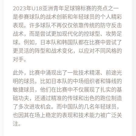
2023年U18亚洲青年足球锦标赛的亮点之一
是参赛球队的战术创新和年轻球员的个人精彩
表现。许多球队不再仅仅依靠传统的防守反击
战术，而是尝试更加现代化的控球型、攻势足
球。例如，日本队和韩国队都在比赛中尝试了
更灵活的阵型和战术变化，以应对不同风格的
对手。
此外，比赛中涌现出了一批技术精湛、前途光
明的球员。比如日本队的中场组织者和锋线的
敏捷球员，他们在比赛中不仅展现了扎实的基
础功夫，还通过精准的传球和出色的跑位制造
了多次进攻机会。而中国队的几名年轻球员，
也因其在场上稳定的表现和技术能力被广泛关
注。