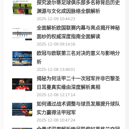
探究波尔蒂足球俱乐部多名称背后历史
渊源与文化成因脉络全貌解析
2025-12-09 10:44:23
全面解析欧国联赛内幕与亮点揭开神秘
面纱的权威深度指南全面解读
2025-12-09 09:14:16
欧冠与欧联第三名对决的意义与影响分
析
2025-12-08 13:46:01
揭秘为何法甲二十一次冠军并非巴黎圣
日耳曼真实缘由深度解析真相
2025-12-08 12:17:14
如何通过战术调整与球员发展提升球队
实力赢得法甲冠军
2025-12-08 10:47:24