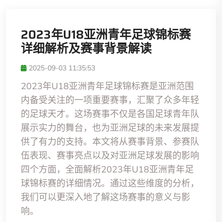
2023年U18亚洲青年足球锦标赛
详细解析及赛事背景解读
2025-09-03 11:35:53
2023年U18亚洲青年足球锦标赛是亚洲范围
内备受关注的一项重要赛事，汇聚了众多年轻
的足球天才。这场赛事不仅是各国足球青年队
展示实力的舞台，也为亚洲足球的未来发展提
供了有力的支持。本文将从赛事背景、参赛队
伍表现、赛事亮点以及对亚洲足球发展的影响
四个方面，全面解析2023年U18亚洲青年足
球锦标赛的详细情况。通过这些维度的分析，
我们可以更深入地了解这场赛事的意义与影
响。