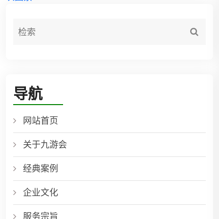
导航
网站首页
关于九游会
经典案例
企业文化
服务宗旨