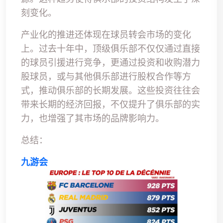
刻变化。
产业化的推进还体现在球员转会市场的变化
上。过去十年中，顶级俱乐部不仅仅通过直接
的球员引援进行竞争，更通过投资和收购潜力
股球员，或与其他俱乐部进行股权合作等方
式，推动俱乐部的长期发展。这些投资往往会
带来长期的经济回报，不仅提升了俱乐部的实
力，也增强了其市场的品牌影响力。
总结：
九游会