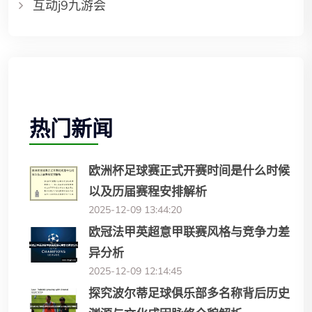
互动j9九游会
热门新闻
欧洲杯足球赛正式开赛时间是什么时候
以及历届赛程安排解析
2025-12-09 13:44:20
欧冠法甲英超意甲联赛风格与竞争力差
异分析
2025-12-09 12:14:45
探究波尔蒂足球俱乐部多名称背后历史