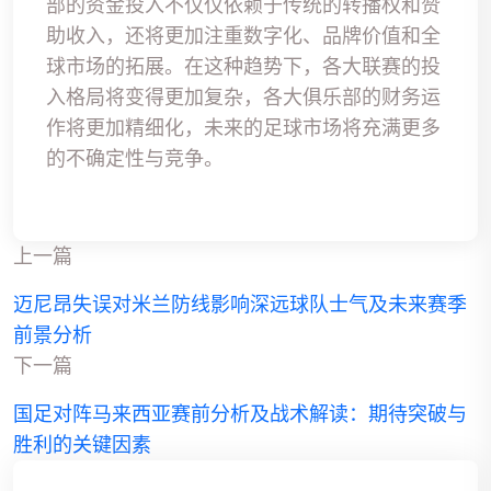
部的资金投入不仅仅依赖于传统的转播权和赞
助收入，还将更加注重数字化、品牌价值和全
球市场的拓展。在这种趋势下，各大联赛的投
入格局将变得更加复杂，各大俱乐部的财务运
作将更加精细化，未来的足球市场将充满更多
的不确定性与竞争。
上一篇
迈尼昂失误对米兰防线影响深远球队士气及未来赛季
前景分析
下一篇
国足对阵马来西亚赛前分析及战术解读：期待突破与
胜利的关键因素