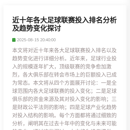
近十年各大足球联赛投入排名分析
及趋势变化探讨
2025-08-15 20:40:00
本文将对近十年来各大足球联赛投入排名以及
趋势变化进行详细分析。近年来，足球行业投
入的规模逐年扩大，顶级联赛的竞争愈加激
烈，各大俱乐部在转会市场上的巨额投入已成
为常态。本文将从四个方面展开讨论：一是全
球范围内各大足球联赛的投入变化；二是足球
俱乐部的资金来源及其对投入变化的影响；三
是财政公平法则的影响；四是足球产业化趋势
对投入结构的影响。每个方面都将通过细致的
分析，阐明其在过去十年中的变化与未来可能