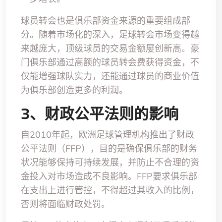
球员转会也是俱乐部资金来源的重要组成部
分。随着市场化的深入，足球转会市场变得越
来越庞大，顶级球员的交易金额屡创新高。豪
门俱乐部通过高额的球员转会费获得资金，不
仅能增强球队实力，还能通过球员的商业价值
为俱乐部创造更多的利润。
3、财政公平法则的影响
自2010年起，欧洲足球管理机构推出了财政
公平法则（FFP），目的是确保俱乐部的财务
状况能够保持可持续发展，并防止不合理的资
金投入对市场造成不良影响。FFP要求俱乐部
在支出上进行管控，不得超过其收入的比例，
否则将面临财政处罚。