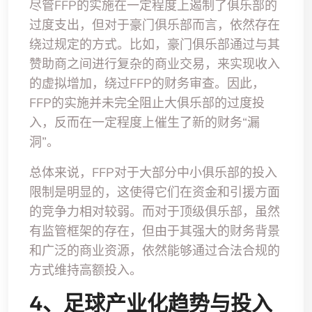
尽管FFP的实施在一定程度上遏制了俱乐部的
过度支出，但对于豪门俱乐部而言，依然存在
绕过规定的方式。比如，豪门俱乐部通过与其
赞助商之间进行复杂的商业交易，来实现收入
的虚拟增加，绕过FFP的财务审查。因此，
FFP的实施并未完全阻止大俱乐部的过度投
入，反而在一定程度上催生了新的财务“漏
洞”。
总体来说，FFP对于大部分中小俱乐部的投入
限制是明显的，这使得它们在资金和引援方面
的竞争力相对较弱。而对于顶级俱乐部，虽然
有监管框架的存在，但由于其强大的财务背景
和广泛的商业资源，依然能够通过合法合规的
方式维持高额投入。
4、足球产业化趋势与投入