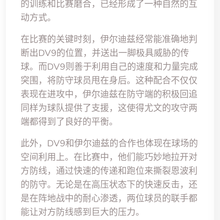
的训练和比赛磨合，已经形成了一种自然的互
动方式。
在比赛的关键时刻，伊尔迪兹经常能准确地判
断出DV9的位置，并送出一脚极具威胁的传
球。而DV9则善于利用自己的速度和力量完成
突围，将防守球员甩在身后。这种配合不仅仅
表现在进攻中，伊尔迪兹在防守端的积极回追
同样为球队提供了支援，这使得尤文的攻守两
端都得到了良好的平衡。
此外，DV9和伊尔迪兹的合作也体现在球场的
空间利用上。在比赛中，他们能巧妙地拉开对
方防线，通过快速的传递和跑位来撕裂恩波利
的防守。无论是在高压状态下的快速反击，还
是在阵地战中的耐心渗透，两位球员的联手都
能让对方防线感到巨大的压力。