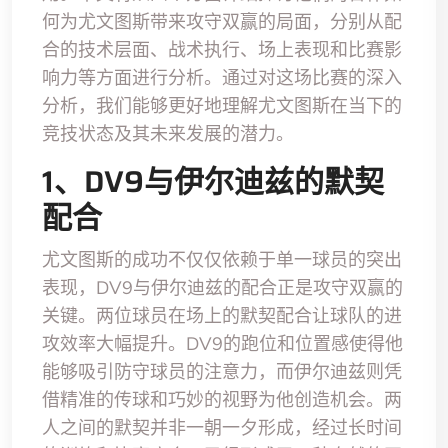
何为尤文图斯带来攻守双赢的局面，分别从配
合的技术层面、战术执行、场上表现和比赛影
响力等方面进行分析。通过对这场比赛的深入
分析，我们能够更好地理解尤文图斯在当下的
竞技状态及其未来发展的潜力。
1、DV9与伊尔迪兹的默契
配合
尤文图斯的成功不仅仅依赖于单一球员的突出
表现，DV9与伊尔迪兹的配合正是攻守双赢的
关键。两位球员在场上的默契配合让球队的进
攻效率大幅提升。DV9的跑位和位置感使得他
能够吸引防守球员的注意力，而伊尔迪兹则凭
借精准的传球和巧妙的视野为他创造机会。两
人之间的默契并非一朝一夕形成，经过长时间