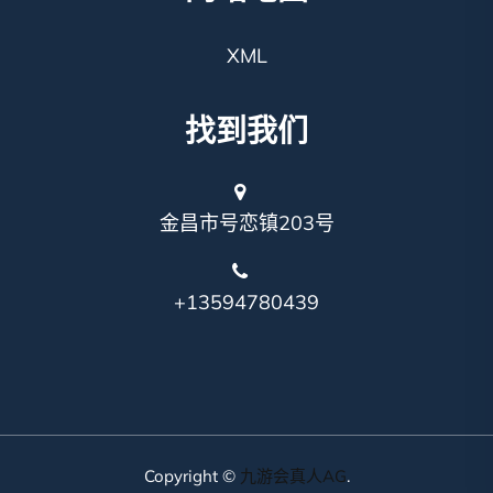
XML
找到我们
金昌市号恋镇203号
+13594780439
Copyright ©
九游会真人AG
.