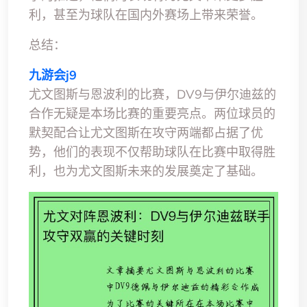
利，甚至为球队在国内外赛场上带来荣誉。
总结：
九游会j9
尤文图斯与恩波利的比赛，DV9与伊尔迪兹的
合作无疑是本场比赛的重要亮点。两位球员的
默契配合让尤文图斯在攻守两端都占据了优
势，他们的表现不仅帮助球队在比赛中取得胜
利，也为尤文图斯未来的发展奠定了基础。