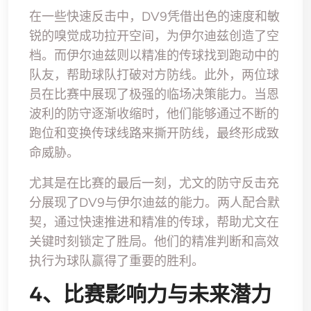
在一些快速反击中，DV9凭借出色的速度和敏
锐的嗅觉成功拉开空间，为伊尔迪兹创造了空
档。而伊尔迪兹则以精准的传球找到跑动中的
队友，帮助球队打破对方防线。此外，两位球
员在比赛中展现了极强的临场决策能力。当恩
波利的防守逐渐收缩时，他们能够通过不断的
跑位和变换传球线路来撕开防线，最终形成致
命威胁。
尤其是在比赛的最后一刻，尤文的防守反击充
分展现了DV9与伊尔迪兹的能力。两人配合默
契，通过快速推进和精准的传球，帮助尤文在
关键时刻锁定了胜局。他们的精准判断和高效
执行为球队赢得了重要的胜利。
4、比赛影响力与未来潜力