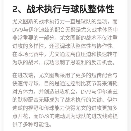
2、战术执行与球队整体性
尤文图斯的战术执行力一直是球队的强项，而
DV9与伊尔迪兹的配合无疑是尤文战术体系中
非常重要的一部分。尤文图斯的战术不仅注重
进攻的多样性，还强调球队整体性与协作性。
在本场比赛中，尤文通过高位压迫和快速转守
为攻的战术，成功限制了恩波利的反击机会。
在进攻端，尤文图斯采用了更多的短传配合与
快速传导球，目的是通过控制比赛节奏来消耗
对方体力，并创造进攻机会。DV9与伊尔迪兹
的默契配合无疑成为了战术执行的关键。伊尔
迪兹的视野和传球能力使得尤文的进攻更加多
点开花，而DV9的跑动则为球队的进攻线路提
供了多种可能性。