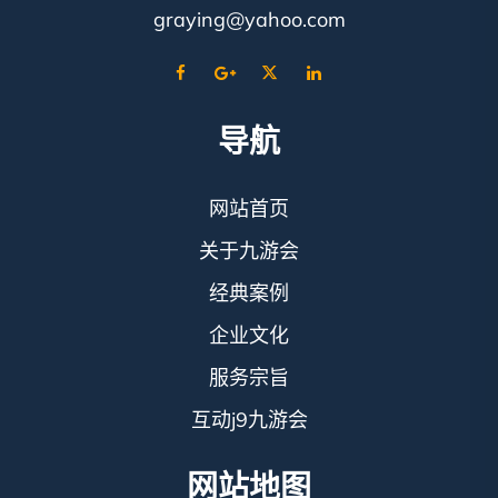
graying@yahoo.com
导航
网站首页
关于九游会
经典案例
企业文化
服务宗旨
互动j9九游会
网站地图