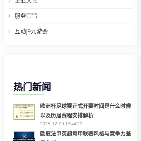
企业文化
服务宗旨
互动j9九游会
热门新闻
欧洲杯足球赛正式开赛时间是什么时候
以及历届赛程安排解析
2025-12-09 13:44:20
欧冠法甲英超意甲联赛风格与竞争力差