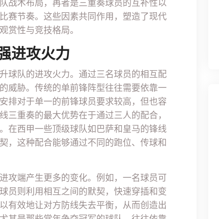
队战术布局，再者是三重奏球员的互补性以
比赛节奏。这些因素共同作用，塑造了现代
观赏性与竞技格局。
强进攻火力
升球队的进攻火力。通过三名球员的相互配
的威胁。传统的单前锋阵型往往需要依靠一
安排对于单一的前锋球员要求较高，但也容
线三重奏的最大优势在于通过三人的配合，
。在西甲一些顶级球队如巴萨和皇马的锋线
契，这种配合能够通过不同的跑位、传球和
进攻端产生更多的变化。例如，一名球员可
球员则利用相互之间的默契，快速穿插和变
以有效地让对方防线失去平衡，从而创造出
尤其是那些常年争夺冠军的球队，往往依靠