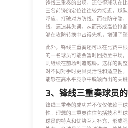
锋线三重奏的出现，还使得球队在比
三名前锋的定位往往较为接近，球队
呼应，打破对方防线。而在防守端，
线，逼迫其失误，从而形成高位抢断
够在攻防转换中占得先机，增强了整
此外，锋线三重奏还可以在比赛中根
的一名球员可能会暂时回撤至中场，
则继续在前场制造威胁。这样的调整
对不同对手时更具灵活性和适应性。
能够在高水平竞争中脱颖而出的关键
3、锋线三重奏球员
锋线三重奏的成功并不仅仅依赖于球
性。理想的三重奏往往包括技术型球
球员的特点和优势互为补充，形成强