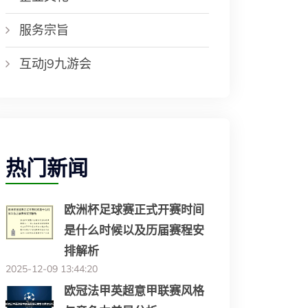
服务宗旨
互动j9九游会
热门新闻
欧洲杯足球赛正式开赛时间
是什么时候以及历届赛程安
排解析
2025-12-09 13:44:20
欧冠法甲英超意甲联赛风格