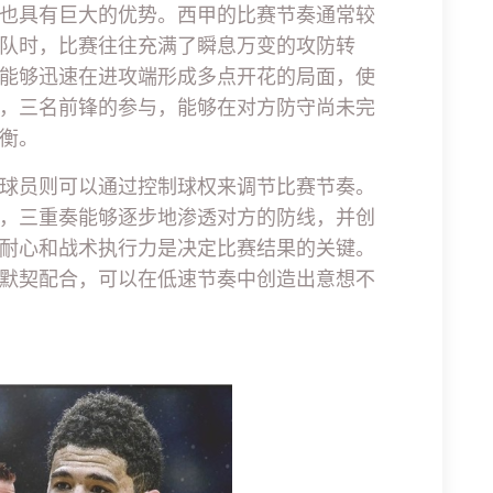
也具有巨大的优势。西甲的比赛节奏通常较
队时，比赛往往充满了瞬息万变的攻防转
能够迅速在进攻端形成多点开花的局面，使
，三名前锋的参与，能够在对方防守尚未完
衡。
球员则可以通过控制球权来调节比赛节奏。
，三重奏能够逐步地渗透对方的防线，并创
耐心和战术执行力是决定比赛结果的关键。
默契配合，可以在低速节奏中创造出意想不