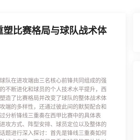
重塑比赛格局与球队战术体
球队在进攻端由三名核心前锋共同组成的强
的不断进化和球员的个人技术水平提升，西
塑造了比赛格局并改变了球队的整体战术体
攻端的多样性，还通过彼此间的默契配合和
过分析锋线三重奏在西甲比赛中的具体表
进攻方式、阵型安排、球员定位以及整体的
话题进行深入探讨：首先是锋线三重奏如何