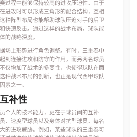
赛过程中能够保持较高的进攻压迫性。由于
在进攻时可以形成三角形的配合结构，互相
这种阵型布局也能帮助球队压迫对手的后卫
和快速反击。通过这样的战术布局，球队能
体的战略深度。
据场上形势进行角色调整。有时，三重奏中
起到连接进攻和防守的作用，而另两名球员
不仅增加了战术的多变性，也使得球队在面
这种战术布局的创新，也正是现代西甲球队
因素之一。
的互补性
员个人的技术能力，更在于球员间的互补
员、速度型球员以及身体对抗型球员。每名
大的进攻威胁。例如，某些球队的三重奏可