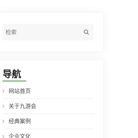
导航
网站首页
关于九游会
经典案例
企业文化