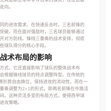
走向。
同的进攻需求。在快速反击时，三名前锋的
突破。而在面对强敌时，三名球员能够通过
开对方防线。锋线三重奏的战术安排，彻底
些球队得分的核心手段。
队战术布局的影响
方式，它还直接影响了球队的整体战术布
会根据锋线球员的特点调整阵型。在传统的
比赛形势自由换位，保持进攻的流动性。而在一
重奏调整为2+1的形式，即两名前锋在中路活
间。这种灵活多变的布局方式，使得西甲球
进攻策略。