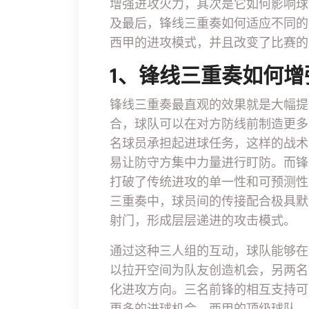
增强进攻火力，其次是它如何影响球
及最后，锋线三重奏如何适应不同的
西甲的进攻模式，并且改变了比赛的
1、锋线三重奏如何增
锋线三重奏最直观的效果就是大幅提
合，球队可以在对方防线前制造更多
名球员承担起进球任务，这样的战术
易让防守方集中力量进行盯防。而锋
打破了传统进攻的单一性和可预测性
三重奏中，球员间的传接配合极具默
射门，形成层层递进的攻击模式。
通过这种三人组的互动，球队能够在
以拉开空间为队友创造机会，另两名
化进攻方向。三名前锋的相互支持可
更多的进球机会。西甲的顶级球队，