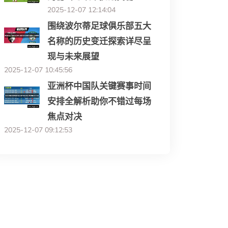
2025-12-07 12:14:04
围绕波尔蒂足球俱乐部五大
名称的历史变迁探索详尽呈
现与未来展望
2025-12-07 10:45:56
亚洲杯中国队关键赛事时间
安排全解析助你不错过每场
焦点对决
2025-12-07 09:12:53