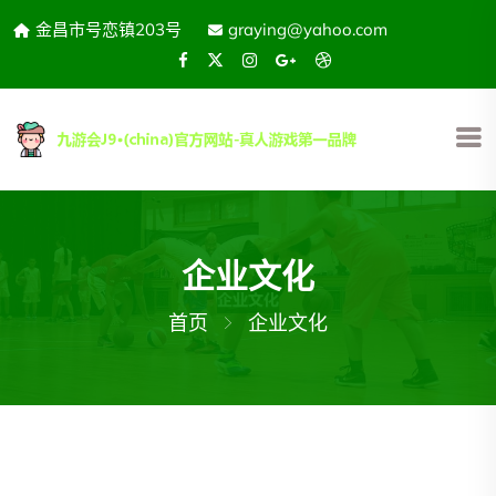
金昌市号恋镇203号
graying@yahoo.com
企业文化
首页
企业文化