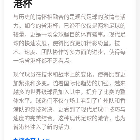
港杯
与历史的情怀相融合的是现代足球的激情与活
力。如今的省港杯，已经不仅仅是两地足球的
较量，更是一场全球瞩目的体育盛事。现代足
球的快速发展，使得比赛更加精彩纷呈。技
术、速度、团队协作等多方面的进步，使得每
一场省港杯都不乏看点。
现代球员在技术和战术上的变化，使得比赛更
加紧张和多变。随着国际化趋势的加强，越来
越多的世界级球员加入其中，提升了比赛的整
体水平。球迷们不仅在场上看到了广州队和香
港队的竞技对决，更看到了现代足球中技巧与
速度的完美结合。这种现代足球的激情，也为
省港杯注入了新的活力。