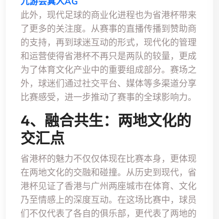
九游会真人AG
此外，现代足球的商业化进程也为省港杯带来
了更多的关注度。从赛事的直播传播到赞助商
的支持，再到球迷互动的形式，现代化的管理
和运营使得省港杯不再只是两队的较量，更成
为了体育文化产业中的重要组成部分。赛场之
外，球迷们通过社交平台、媒体等多渠道分享
比赛感受，进一步推动了赛事的全球影响力。
4、融合共生：两地文化的
交汇点
省港杯的魅力不仅仅体现在比赛本身，更体现
在两地文化的交融和碰撞。从历史到现代，省
港杯见证了香港与广州两座城市在体育、文化
乃至情感上的深度互动。在这场比赛中，球员
们不仅代表了各自的俱乐部，更代表了两地的