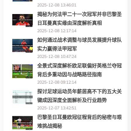
2025-12-08 13:46:01
揭秘为何法甲二十一次冠军并非巴黎圣
日耳曼真实缘由深度解析真相
2025-12-08 12:17:14
如何通过战术调整与球员发展提升球队
实力赢得法甲冠军
2025-12-08 10:47:24
全景式深度解析欧足联偏好英格兰夺冠
背后多重动因与战略路径指南
2025-12-08 09:12:14
探讨足球运动员年薪居高不下的五大关
键成因深度全面解析及行业趋势
2025-12-07 13:42:51
巴黎圣日耳曼欧冠征程背后的秘密与艰
难挑战揭秘