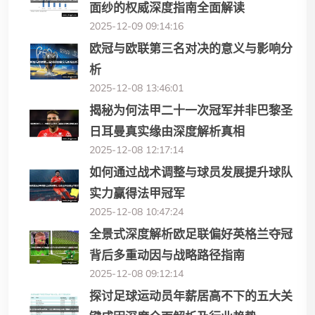
面纱的权威深度指南全面解读
2025-12-09 09:14:16
欧冠与欧联第三名对决的意义与影响分
析
2025-12-08 13:46:01
揭秘为何法甲二十一次冠军并非巴黎圣
日耳曼真实缘由深度解析真相
2025-12-08 12:17:14
如何通过战术调整与球员发展提升球队
实力赢得法甲冠军
2025-12-08 10:47:24
全景式深度解析欧足联偏好英格兰夺冠
背后多重动因与战略路径指南
2025-12-08 09:12:14
探讨足球运动员年薪居高不下的五大关