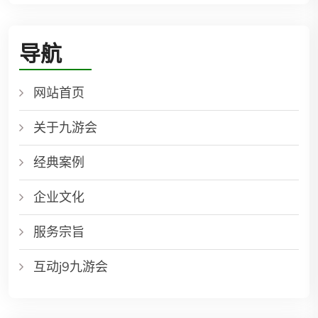
导航
网站首页
关于九游会
经典案例
企业文化
服务宗旨
互动j9九游会