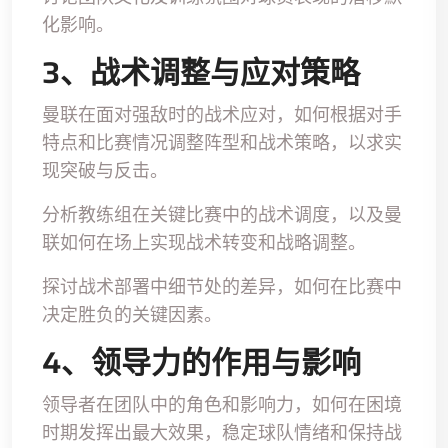
化影响。
3、战术调整与应对策略
曼联在面对强敌时的战术应对，如何根据对手
特点和比赛情况调整阵型和战术策略，以求实
现突破与反击。
分析教练组在关键比赛中的战术调度，以及曼
联如何在场上实现战术转变和战略调整。
探讨战术部署中细节处的差异，如何在比赛中
决定胜负的关键因素。
4、领导力的作用与影响
领导者在团队中的角色和影响力，如何在困境
时期发挥出最大效果，稳定球队情绪和保持战