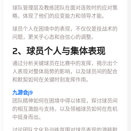
球队管理层及教练团队在面对连败时的应对策
略，体现了他们的应变能力和领导才能。
球员个人在困境中的表现，不仅仅是技战术的
问题，更关乎心态和自信心的调整。
2、球员个人与集体表现
通过分析关键球员在比赛中的发挥，揭示出个
人表现对整体局势的影响，以及球员间的配合
和默契如何在关键时刻发挥作用。
九游会j9
团队精神如何在困境中得以体现，探讨球员间
的相互激励与支持，以及领袖球员如何在危机
中挺身而出。
讨论团队文化及训练氛围对球员表现的潜移默